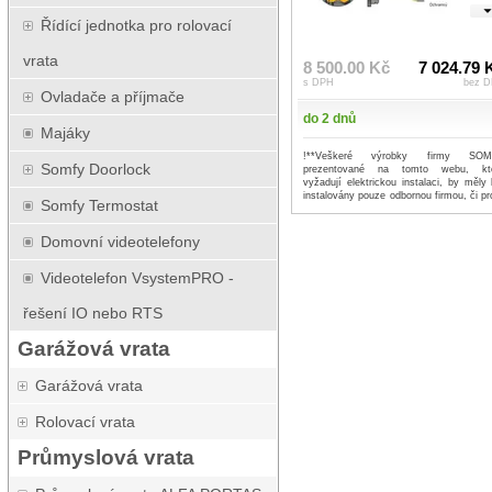
Řídící jednotka pro rolovací
vrata
8 500.00 Kč
7 024.79 
s DPH
bez 
Ovladače a příjmače
do 2 dnů
Majáky
!**Veškeré výrobky firmy SO
Somfy Doorlock
prezentované na tomto webu, kt
vyžadují elektrickou instalaci, by měly 
instalovány pouze odbornou firmou, či pro
Somfy Termostat
...více
Domovní videotelefony
Videotelefon VsystemPRO -
řešení IO nebo RTS
Garážová vrata
Garážová vrata
Rolovací vrata
Průmyslová vrata