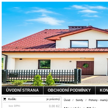
ÚVODNÍ STRANA
OBCHODNÍ PODMÍNKY
KON
Košík:
je prázdný
Úvod
/
Somfy
/
Pohony - marký
bez DPH:
0.00 Kč