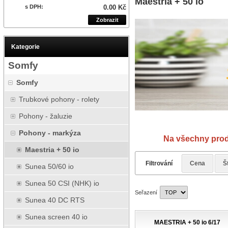
Maestria + 50 io
s DPH:
0.00 Kč
Zobrazit
Kategorie
Somfy
Somfy
Trubkové pohony - rolety
Pohony - žaluzie
Návod
Pohony - markýza
Na všechny prod
Maestria + 50 io
Filtrování
Cena
Š
Sunea 50/60 io
Sunea 50 CSI (NHK) io
Seřazení
Sunea 40 DC RTS
Sunea screen 40 io
MAESTRIA + 50 io 6/17