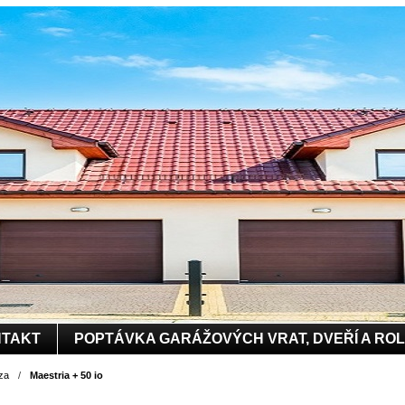
TAKT
POPTÁVKA GARÁŽOVÝCH VRAT, DVEŘÍ A RO
za
/
Maestria + 50 io