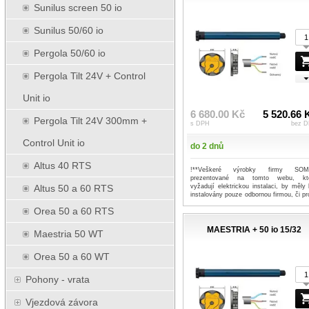
Sunilus screen 50 io
Sunilus 50/60 io
Pergola 50/60 io
Pergola Tilt 24V + Control
Unit io
6 680.00 Kč
5 520.66 
Pergola Tilt 24V 300mm +
s DPH
bez 
Control Unit io
do 2 dnů
Altus 40 RTS
!**Veškeré výrobky firmy SO
prezentované na tomto webu, kt
vyžadují elektrickou instalaci, by měly 
Altus 50 a 60 RTS
instalovány pouze odbornou firmou, či pro
...více
Orea 50 a 60 RTS
MAESTRIA + 50 io 15/32
Maestria 50 WT
Orea 50 a 60 WT
Pohony - vrata
Vjezdová závora