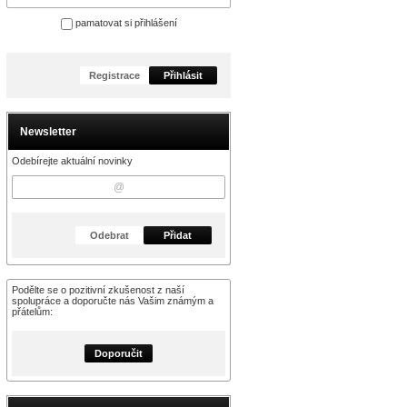
pamatovat si přihlášení
Registrace
Přihlásit
Newsletter
Odebírejte aktuální novinky
Odebrat
Přidat
Podělte se o pozitivní zkušenost z naší
spolupráce a doporučte nás Vašim známým a
přátelům:
Doporučit