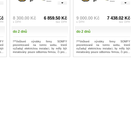
Kč
8 300.00 Kč
6 859.50 Kč
9 000.00 Kč
7 438.02 Kč
DPH
s DPH
bez DPH
s DPH
bez DPH
do 2 dnů
do 2 dnů
MFY
!**Veškeré výrobky firmy SOMFY
!**Veškeré výrobky firmy SOMFY
eré
prezentované na tomto webu, které
prezentované na tomto webu, které
být
vyžadují elektrickou instalaci, by měly být
vyžadují elektrickou instalaci, by měly být
...
instalovány pouze odbornou firmou, či pro...
instalovány pouze odbornou firmou, či pro...
...více
...více