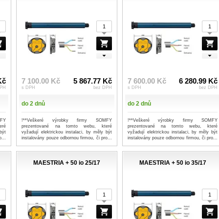
Kč
7 100.00 Kč
5 867.77 Kč
7 600.00 Kč
6 280.99 Kč
DPH
s DPH
bez DPH
s DPH
bez DPH
do 2 dnů
do 2 dnů
MFY
!**Veškeré výrobky firmy SOMFY
!**Veškeré výrobky firmy SOMFY
eré
prezentované na tomto webu, které
prezentované na tomto webu, které
být
vyžadují elektrickou instalaci, by měly být
vyžadují elektrickou instalaci, by měly být
...
instalovány pouze odbornou firmou, či pro...
instalovány pouze odbornou firmou, či pro...
...více
...více
MAESTRIA + 50 io 25/17
MAESTRIA + 50 io 35/17