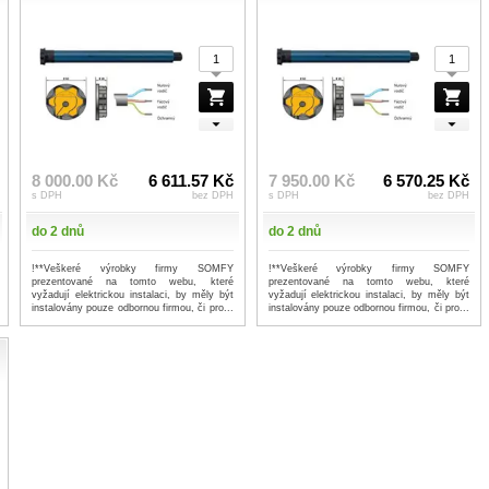
8 000.00 Kč
6 611.57 Kč
7 950.00 Kč
6 570.25 Kč
s DPH
bez DPH
s DPH
bez DPH
do 2 dnů
do 2 dnů
!**Veškeré výrobky firmy SOMFY
!**Veškeré výrobky firmy SOMFY
prezentované na tomto webu, které
prezentované na tomto webu, které
vyžadují elektrickou instalaci, by měly být
vyžadují elektrickou instalaci, by měly být
instalovány pouze odbornou firmou, či pro...
instalovány pouze odbornou firmou, či pro...
...více
...více