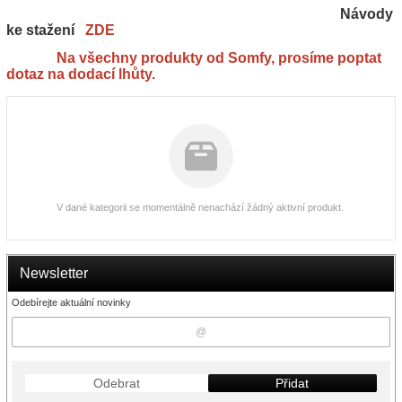
Návody
ke stažení
ZDE
Na všechny produkty od Somfy, prosíme poptat
dotaz na dodací lhůty.
V dané kategorii se momentálně nenachází žádný aktivní produkt.
Newsletter
Odebírejte aktuální novinky
Odebrat
Přidat