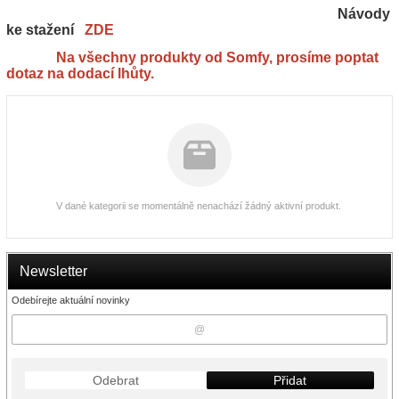
Návody
ke stažení
ZDE
Na všechny produkty od Somfy, prosíme poptat
dotaz na dodací lhůty.
V dané kategorii se momentálně nenachází žádný aktivní produkt.
Newsletter
Odebírejte aktuální novinky
Odebrat
Přidat