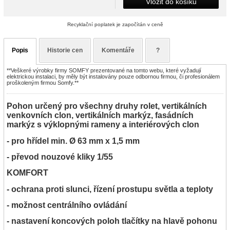
Vložit do košíku
Recyklační poplatek je započítán v ceně
Popis
Historie cen
Komentáře
?
**Veškeré výrobky firmy SOMFY prezentované na tomto webu, které vyžadují
elektrickou instalaci, by měly být instalovány pouze odbornou firmou, či profesionálem
proškoleným firmou Somfy.**
Pohon určený pro všechny druhy rolet, vertikálních
venkovních clon, vertikálních markýz, fasádních
markýz s výklopnými rameny a interiérových clon
- pro hřídel min. Ø 63 mm x 1,5 mm
- převod nouzové kliky 1/55
KOMFORT
- ochrana proti slunci, řízení prostupu světla a teploty
- možnost centrálního ovládání
- nastavení koncových poloh tlačítky na hlavě pohonu