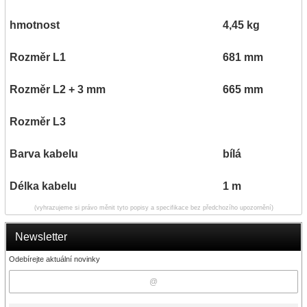
hmotnost
4,45 kg
Rozměr L1
681 mm
Rozměr L2 + 3 mm
665 mm
Rozměr L3
Barva kabelu
bílá
Délka kabelu
1 m
(vyhrazujeme si právo měnit tyto popisy a specifikace bez předchozího upozornění)
Newsletter
Odebírejte aktuální novinky