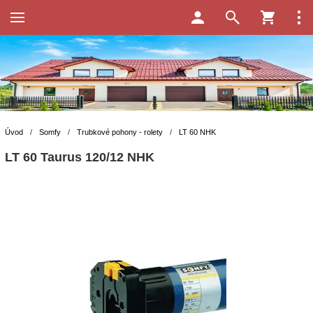
Úvod
/
Somfy
/
Trubkové pohony - rolety
/
LT 60 NHK
LT 60 Taurus 120/12 NHK