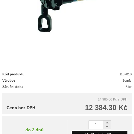
Kód produktu
1167010
Výrobce
Somfy
Záruční doba
5 let
14 985.00 Kč
s DPH
12 384.30 Kč
Cena bez DPH
do 2 dnů