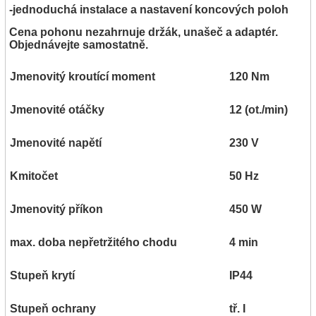
-jednoduchá instalace a nastavení koncových poloh
Cena pohonu nezahrnuje držák, unašeč a adaptér.
Objednávejte samostatně.
Jmenovitý kroutící moment
120 Nm
Jmenovité otáčky
12 (ot./min)
Jmenovité napětí
230 V
Kmitočet
50 Hz
Jmenovitý příkon
450 W
max. doba nepřetržitého chodu
4 min
Stupeň krytí
IP44
Stupeň ochrany
tř. I