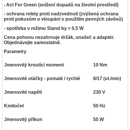
- Act For Green (snížení dopadů na životní prostředí)
- ochrana rolety proti nadzvednutí (zvýšená ochrana
proti pokusům o vloupání s použitím pevných závěsů)
- spotřeba v režimu Stand by < 0,5 W
Cena pohonu nezahrnuje držák, unašeč a adaptér.
Objednávejte samostatně.
Parametry
Jmenovitý kroutící moment
10 Nm
Jmenovité otáčky - pomalé / rychlé
8/17 (ot./min)
Jmenovité napětí
230 V
Kmitočet
50 Hz
Jmenovitý příkon
55 W