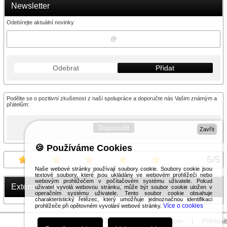
Newsletter
Odebírejte aktuální novinky
Odebrat
Přidat
Podělte se o pozitivní zkušenost z naší spolupráce a doporučte nás Vašim známým a
přátelům:
Doporučit
Zavřít
🍪 Používáme Cookies
5
/
5
Naše webové stránky používají soubory cookie. Soubory cookie jsou
textové soubory, které jsou ukládány ve webovém prohlížeči nebo
webovým prohlížečem v počítačovém systému uživatele. Pokud
Externí modul
uživatel vyvolá webovou stránku, může být soubor cookie uložen v
operačním systému uživatele. Tento soubor cookie obsahuje
charakteristický řetězec, který umožňuje jednoznačnou identifikaci
Více o cookies
prohlížeče při opětovném vyvolání webové stránky.
© 2026 WEXBO |
www.wexbo.com
|
Přihlásit