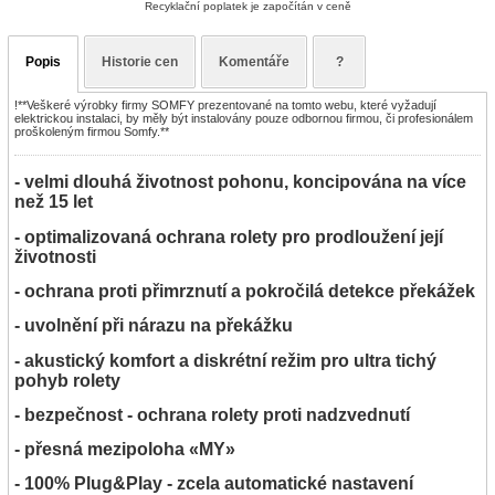
Recyklační poplatek je započítán v ceně
Popis
Historie cen
Komentáře
?
!**Veškeré výrobky firmy SOMFY prezentované na tomto webu, které vyžadují
elektrickou instalaci, by měly být instalovány pouze odbornou firmou, či profesionálem
proškoleným firmou Somfy.**
- velmi dlouhá životnost pohonu, koncipována na více
než 15 let
- optimalizovaná ochrana rolety pro prodloužení její
životnosti
- ochrana proti přimrznutí a pokročilá detekce překážek
- uvolnění při nárazu na překážku
- akustický komfort a diskrétní režim pro ultra tichý
pohyb rolety
- bezpečnost - ochrana rolety proti nadzvednutí
- přesná mezipoloha «MY»
- 100% Plug&Play - zcela automatické nastavení