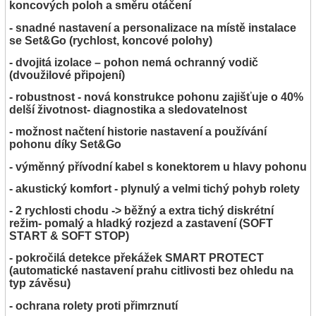
koncových poloh a směru otáčení
- snadné nastavení a personalizace na místě instalace
se Set&Go (rychlost, koncové polohy)
- dvojitá izolace – pohon nemá ochranný vodič
(dvoužilové připojení)
- robustnost - nová konstrukce pohonu zajišťuje o 40%
delší životnost- diagnostika a sledovatelnost
- možnost načtení historie nastavení a používání
pohonu díky Set&Go
- výměnný přívodní kabel s konektorem u hlavy pohonu
- akustický komfort - plynulý a velmi tichý pohyb rolety
- 2 rychlosti chodu -> běžný a extra tichý diskrétní
režim- pomalý a hladký rozjezd a zastavení (SOFT
START & SOFT STOP)
- pokročilá detekce překážek SMART PROTECT
(automatické nastavení prahu citlivosti bez ohledu na
typ závěsu)
- ochrana rolety proti přimrznutí