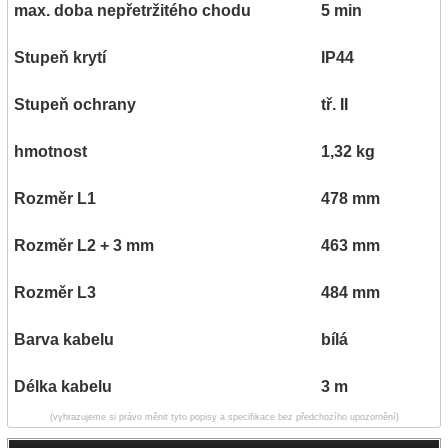
max. doba nepřetržitého chodu
5 min
Stupeň krytí
IP44
Stupeň ochrany
tř. II
hmotnost
1,32 kg
Rozměr L1
478 mm
Rozměr L2 + 3 mm
463 mm
Rozměr L3
484 mm
Barva kabelu
bílá
Délka kabelu
3 m
(vyhrazujeme si právo měnit tyto popisy a specifikace bez předchozího upozornění)