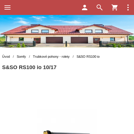
Úvod
/
Somfy
/
Trubkové pohony - rolety
/
S&SO RS100 io
S&SO RS100 io 10/17