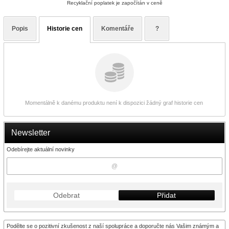
Recyklační poplatek je započítán v ceně
Popis
Historie cen
Komentáře
?
Momentálně k danému produktu není k dispozici žádný graf historie cen
Newsletter
Odebírejte aktuální novinky
Odebrat
Přidat
Podělte se o pozitivní zkušenost z naší spolupráce a doporučte nás Vašim známým a