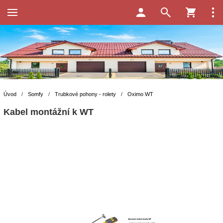
Úvod
/
Somfy
/
Trubkové pohony - rolety
/
Oximo WT
Kabel montážní k WT