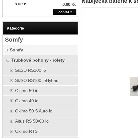
Nabíječka baterie k so
s DPH:
0.00 Kč
Zobrazit
Kategorie
Somfy
Somfy
Trubkové pohony - rolety
S&SO RS100 io
S&SO RS100 ioHybrid
Oximo 50 io
Oximo 40 io
Oximo 50 S Auto io
Altus RS 50/60 io
Oximo RTS