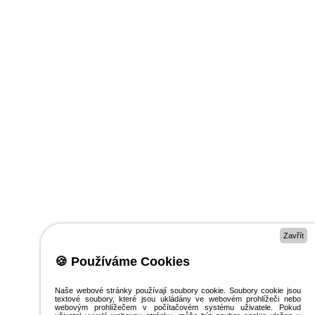
Zavřít
🍪 Používáme Cookies
Naše webové stránky používají soubory cookie. Soubory cookie jsou
textové soubory, které jsou ukládány ve webovém prohlížeči nebo
webovým prohlížečem v počítačovém systému uživatele. Pokud