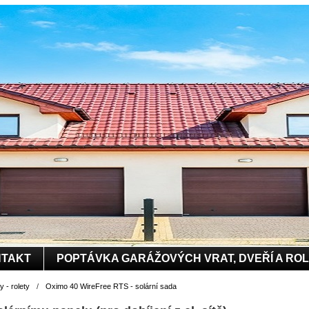
TAKT
POPTÁVKA GARÁŽOVÝCH VRAT, DVEŘÍ A RO
 - rolety
/
Oximo 40 WireFree RTS - solární sada