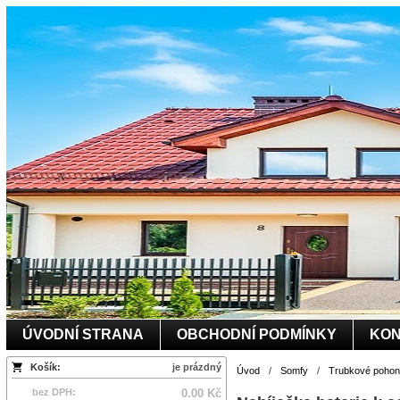
ÚVODNÍ STRANA
OBCHODNÍ PODMÍNKY
KON
Košík:
je prázdný
Úvod
/
Somfy
/
Trubkové pohony
bez DPH:
0.00 Kč