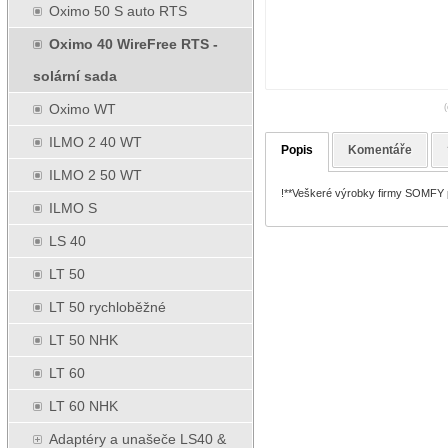
Oximo 50 S auto RTS
Oximo 40 WireFree RTS -
solární sada
Oximo WT
(
ILMO 2 40 WT
Popis
Komentáře
ILMO 2 50 WT
!**Veškeré výrobky firmy SOMFY pr
ILMO S
LS 40
LT 50
LT 50 rychloběžné
LT 50 NHK
LT 60
LT 60 NHK
Adaptéry a unašeče LS40 &