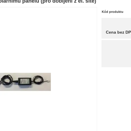
lárnímu panelu (pro dobíjení z el. sítě)
Kód produktu
Cena bez D