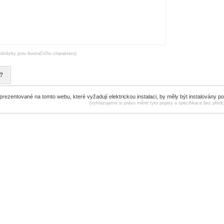
obrázky jsou ilustračního charakteru)
?
ezentované na tomto webu, které vyžadují elektrickou instalaci, by měly být instalovány p
(vyhrazujeme si právo měnit tyto popisy a specifikace bez před