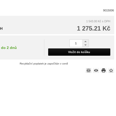
9015006
1 543.00 Kč
s DPH
1 275.21 Kč
PH
do 2 dnů
Vložit do košíku
Recyklační poplatek je započítán v ceně