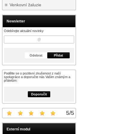
Venkovní žaluzie
Newsletter
Odebírejte aktuální novinky
Odebrat
Přidat
Podělte se o pozitivní zkušenost z naší
spolupráce a doporučte nás Vašim známým a
přátelům:
Doporučit
5
/
5
Externí modul