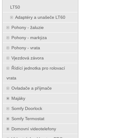
LT50
Adaptéry a unašeče LT60
Pohony - žaluzie
Pohony - markýza
Pohony - vrata
Vjezdová závora
Řídící jednotka pro rolovací
vrata
Ovladače a příjmače
Majáky
Somfy Doorlock
Somfy Termostat
Domovní videotelefony