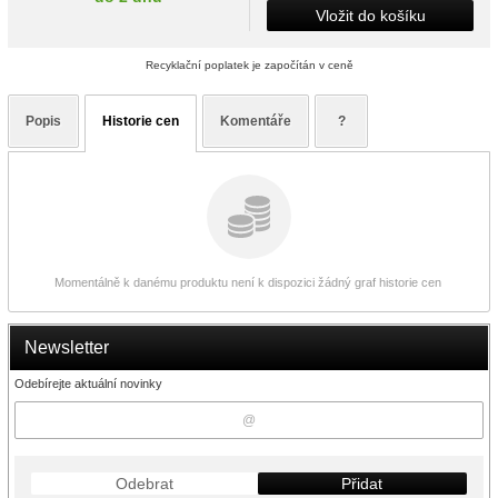
Vložit do košíku
Recyklační poplatek je započítán v ceně
Popis
Historie cen
Komentáře
?
Momentálně k danému produktu není k dispozici žádný graf historie cen
Newsletter
Odebírejte aktuální novinky
Odebrat
Přidat