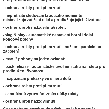
- rozpoznání nárazu na překážku ve směru dolů
- ochrana rolety proti přimrznutí
- nepřetržité sledování kroutícího momentu
minimalizuje zatížení rolet a prodlužuje jejich životnost
- ochrana proti nadzdvihnutí rolety
-plug & play - automatické nastavení horní i dolní
koncové polohy
- ochrana rolety proti přimrznutí- možnost paralelního
zapojení
- max. 3 pohony na jeden ovladač
- back release - automatické uvolnění tahu na roletu pro
prodloužení životnosti
- rozpoznání překážky ve směru dolů
- ochrana rolety proti přimrznutí
- samočinné vyrovnání změn délky rolety
- ochrana proti nadzdvihnutí
Cena pohonu nezahrnuje držák, unašeč a adaptér.