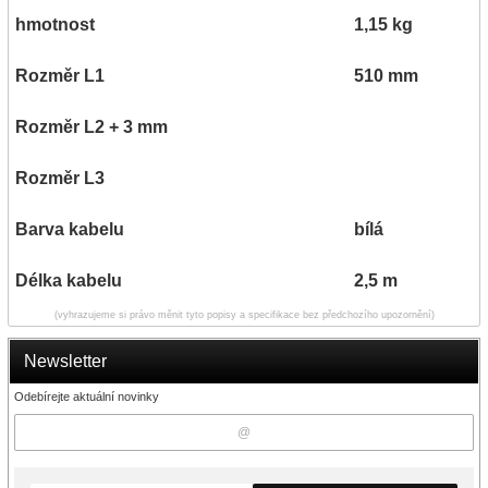
hmotnost
1,15 kg
Rozměr L1
510 mm
Rozměr L2 + 3 mm
Rozměr L3
Barva kabelu
bílá
Délka kabelu
2,5 m
(vyhrazujeme si právo měnit tyto popisy a specifikace bez předchozího upozornění)
Newsletter
Odebírejte aktuální novinky