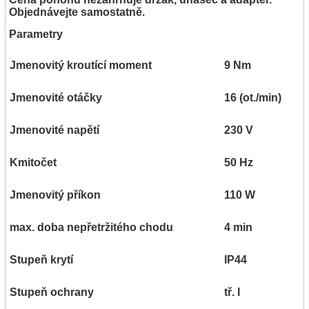
Objednávejte samostatně.
Parametry
Jmenovitý kroutící moment
9 Nm
Jmenovité otáčky
16 (ot./min)
Jmenovité napětí
230 V
Kmitočet
50 Hz
Jmenovitý příkon
110 W
max. doba nepřetržitého chodu
4 min
Stupeň krytí
IP44
Stupeň ochrany
tř. I