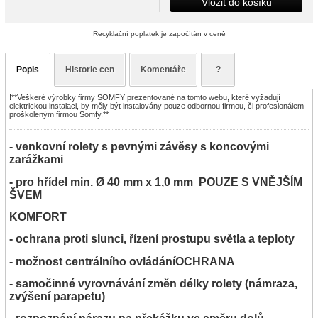
Vložit do košíku
Recyklační poplatek je započítán v ceně
Popis
Historie cen
Komentáře
?
!**Veškeré výrobky firmy SOMFY prezentované na tomto webu, které vyžadují
elektrickou instalaci, by měly být instalovány pouze odbornou firmou, či profesionálem
proškoleným firmou Somfy.**
- venkovní rolety s pevnými závěsy s koncovými
zarážkami
- pro hřídel min. Ø 40 mm x 1,0 mm POUZE S VNĚJŠÍM
ŠVEM
KOMFORT
- ochrana proti slunci, řízení prostupu světla a teploty
- možnost centrálního ovládáníOCHRANA
- samočinné vyrovnávání změn délky rolety (námraza,
zvýšení parapetu)