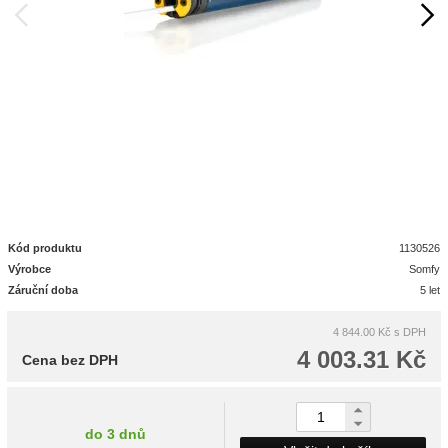
Kód produktu
1130526
Výrobce
Somfy
Záruční doba
5 let
4 844.00 Kč
s DPH
4 003.31 Kč
Cena bez DPH
do 3 dnů