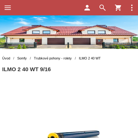
Úvod
/
Somfy
/
Trubkové pohony - rolety
/
ILMO 2 40 WT
ILMO 2 40 WT 9/16