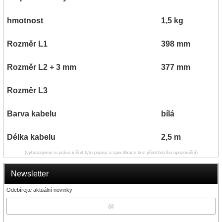
hmotnost
1,5 kg
Rozměr L1
398 mm
Rozměr L2 + 3 mm
377 mm
Rozměr L3
Barva kabelu
bílá
Délka kabelu
2,5 m
(vyhrazujeme si právo měnit tyto popisy a specifikace bez předchozího upozornění)
Newsletter
Odebírejte aktuální novinky