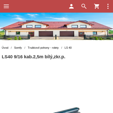
Úvod
/
Somfy
/
Trubkové pohony - rolety
/
LS 40
LS40 9/16 kab.2,5m bílý,zkr.p.