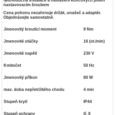
-jednoduchá instalace a nastavení koncových poloh
nastavovacím šroubem
Cena pohonu nezahrnuje držák, unašeč a adaptér.
Objednávejte samostatně.
Jmenovitý kroutící moment
9 Nm
Jmenovité otáčky
16 (ot./min)
Jmenovité napětí
230 V
Kmitočet
50 Hz
Jmenovitý příkon
80 W
max. doba nepřetržitého chodu
4 min
Stupeň krytí
IP44
Stupeň ochrany
tř. II