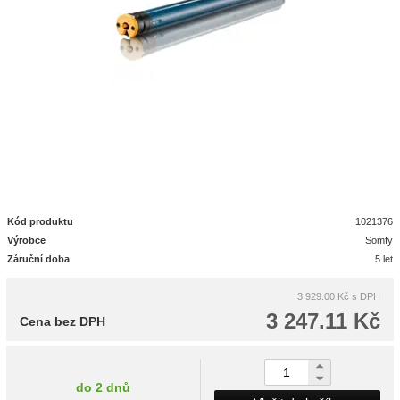
Kód produktu
1021376
Výrobce
Somfy
Záruční doba
5 let
3 929.00 Kč
s DPH
3 247.11 Kč
Cena bez DPH
do 2 dnů