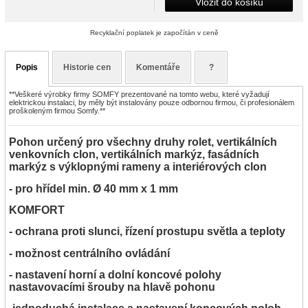
Vložit do košíku
Recyklační poplatek je započítán v ceně
Popis
Historie cen
Komentáře
?
**Veškeré výrobky firmy SOMFY prezentované na tomto webu, které vyžadují
elektrickou instalaci, by měly být instalovány pouze odbornou firmou, či profesionálem
proškoleným firmou Somfy.**
Pohon určený pro všechny druhy rolet, vertikálních
venkovních clon, vertikálních markýz, fasádních
markýz s výklopnými rameny a interiérových clon
- pro hřídel min. Ø 40 mm x 1 mm
KOMFORT
- ochrana proti slunci, řízení prostupu světla a teploty
- možnost centrálního ovládání
- nastavení horní a dolní koncové polohy
nastavovacími šrouby na hlavě pohonu