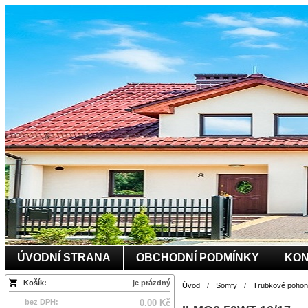
ÚVODNÍ STRANA
OBCHODNÍ PODMÍNKY
KON
Košík:
je prázdný
Úvod
/
Somfy
/
Trubkové pohony
bez DPH:
0.00 Kč