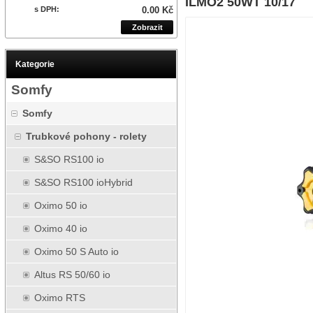
ILMO2 50WT 10/17
s DPH:
0.00 Kč
Zobrazit
Kategorie
Somfy
Somfy
Trubkové pohony - rolety
S&SO RS100 io
S&SO RS100 ioHybrid
Oximo 50 io
Oximo 40 io
Oximo 50 S Auto io
Altus RS 50/60 io
Oximo RTS