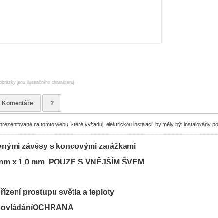
obrázky jsou ilustračního charakteru)
Komentáře
?
ezentované na tomto webu, které vyžadují elektrickou instalaci, by měly být instalovány p
pevnými závěsy s koncovými zarážkami
 50 mm x 1,0 mm POUZE S VNĚJŠÍM ŠVEM
 řízení prostupu světla a teploty
ho ovládáníOCHRANA