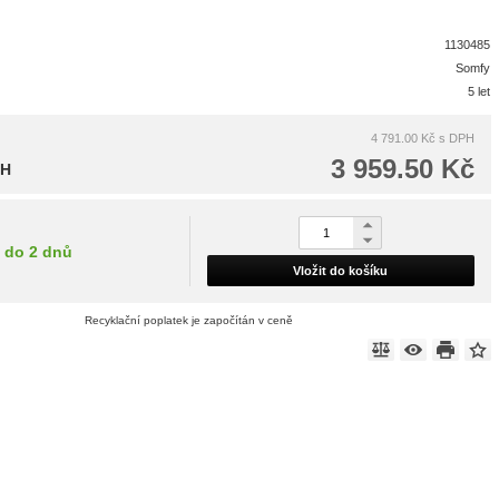
1130485
Somfy
5 let
4 791.00 Kč
s DPH
3 959.50 Kč
PH
do 2 dnů
Vložit do košíku
Recyklační poplatek je započítán v ceně