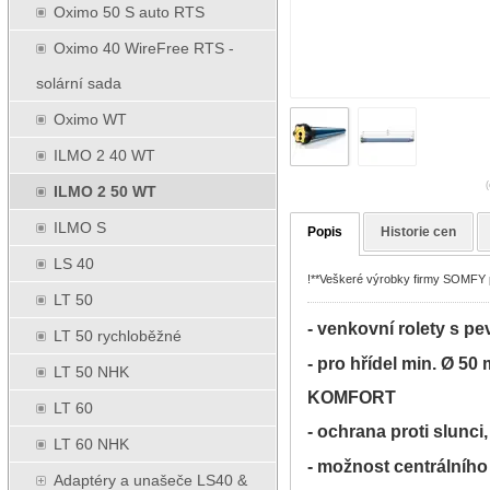
Oximo 50 S auto RTS
Oximo 40 WireFree RTS -
solární sada
Oximo WT
ILMO 2 40 WT
(
ILMO 2 50 WT
ILMO S
Popis
Historie cen
LS 40
!**Veškeré výrobky firmy SOMFY pr
LT 50
- venkovní rolety s 
LT 50 rychloběžné
- pro hřídel min. Ø
LT 50 NHK
KOMFORT
LT 60
- ochrana proti slunci,
LT 60 NHK
- možnost centrální
Adaptéry a unašeče LS40 &