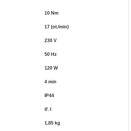
10 Nm
17 (ot./min)
230 V
50 Hz
120 W
4 min
IP44
tř. I
1,85 kg