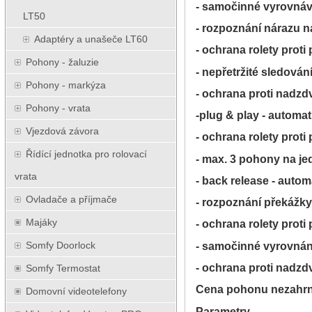
- samočinné vyrovnává
LT50
- rozpoznání nárazu 
Adaptéry a unašeče LT60
- ochrana rolety proti 
Pohony - žaluzie
- nepřetržité sledován
Pohony - markýza
- ochrana proti nadzdv
Pohony - vrata
-plug & play - automa
Vjezdová závora
- ochrana rolety proti
Řídící jednotka pro rolovací
- max. 3 pohony na je
vrata
- back release - autom
Ovladače a příjmače
- rozpoznání překážk
Majáky
- ochrana rolety proti 
Somfy Doorlock
- samočinné vyrovnání
- ochrana proti nadzd
Somfy Termostat
Cena pohonu nezahrnu
Domovní videotelefony
Parametry