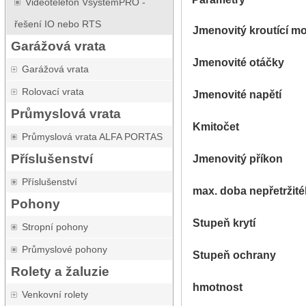
Videotelefon VsystemPRO -
řešení IO nebo RTS
Jmenovitý kroutící m
Garážová vrata
Jmenovité otáčky
Garážová vrata
Rolovací vrata
Jmenovité napětí
Průmyslová vrata
Kmitočet
Průmyslová vrata ALFA PORTAS
Příslušenství
Jmenovitý příkon
Příslušenství
max. doba nepřetržit
Pohony
Stupeň krytí
Stropní pohony
Průmyslové pohony
Stupeň ochrany
Rolety a žaluzie
hmotnost
Venkovní rolety