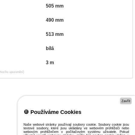
505 mm
490 mm
513 mm
bílá
3 m
chozího upozornění)
Zavřít
🍪 Používáme Cookies
Naše webové stránky používají soubory cookie. Soubory cookie jsou
textové soubory, které jsou ukládány ve webovém prohlížeči nebo
webovým prohlížečem v počítačovém systému uživatele. Pokud