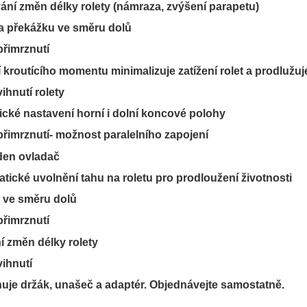
ní změn délky rolety (námraza, zvýšení parapetu)
na překážku ve směru dolů
přimrznutí
í kroutícího momentu minimalizuje zatížení rolet a prodlužuje
ihnutí rolety
tické nastavení horní i dolní koncové polohy
 přimrznutí- možnost paralelního zapojení
den ovladač
atické uvolnění tahu na roletu pro prodloužení životnosti
y ve směru dolů
přimrznutí
 změn délky rolety
vihnutí
je držák, unašeč a adaptér. Objednávejte samostatně.