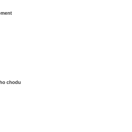
oment
ého chodu