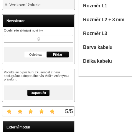
Venkovní žaluzie
Rozměr L1
Rozměr L2 + 3 mm
Newsletter
Odebírejte aktuální novinky
Rozměr L3
Barva kabelu
Odebrat
Přidat
Délka kabelu
Podělte se o pozitivní zkušenost z naší
spolupráce a doporučte nás Vašim známým a
přátelům:
Doporučit
5
/
5
Externí modul