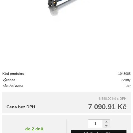
Kód produktu
1043005
Výrobce
Somfy
Záruční doba
5 let
8 580.00 Kč
s DPH
7 090.91 Kč
Cena bez DPH
do 2 dnů