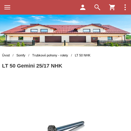
Úvod
/
Somfy
/
Trubkové pohony - rolety
/
LT 50 NHK
LT 50 Gemini 25/17 NHK