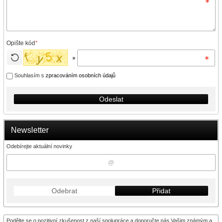
Opište kód
*
»
Souhlasím s
zpracováním osobních údajů
Odeslat
Newsletter
Odebírejte aktuální novinky
Odebrat
Přidat
Podělte se o pozitivní zkušenost z naší spolupráce a doporučte nás Vašim známým a