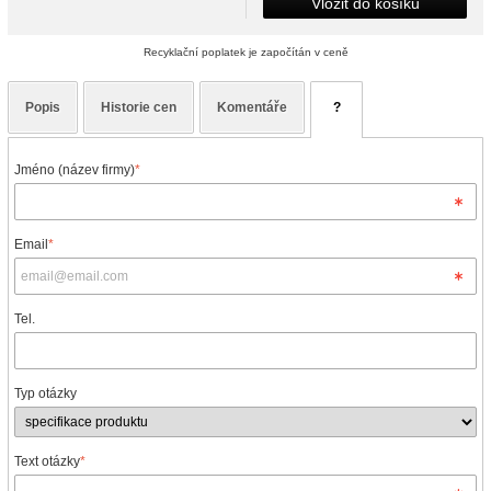
Vložit do košíku
Recyklační poplatek je započítán v ceně
Popis
Historie cen
Komentáře
?
Jméno (název firmy)
*
Email
*
Tel.
Typ otázky
Text otázky
*