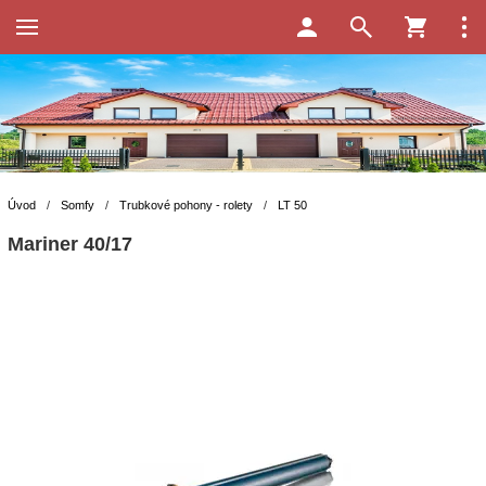
Úvod
/
Somfy
/
Trubkové pohony - rolety
/
LT 50
Mariner 40/17