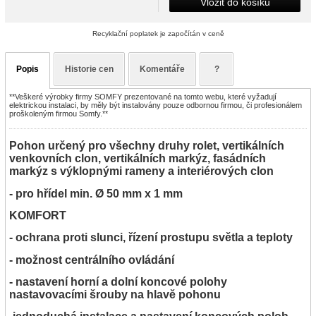
Vložit do košíku
Recyklační poplatek je započítán v ceně
Popis
Historie cen
Komentáře
?
**Veškeré výrobky firmy SOMFY prezentované na tomto webu, které vyžadují
elektrickou instalaci, by měly být instalovány pouze odbornou firmou, či profesionálem
proškoleným firmou Somfy.**
Pohon určený pro všechny druhy rolet, vertikálních
venkovních clon, vertikálních markýz, fasádních
markýz s výklopnými rameny a interiérových clon
- pro hřídel min. Ø 50 mm x 1 mm
KOMFORT
- ochrana proti slunci, řízení prostupu světla a teploty
- možnost centrálního ovládání
- nastavení horní a dolní koncové polohy
nastavovacími šrouby na hlavě pohonu