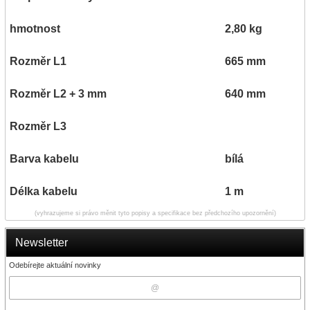
hmotnost
2,80 kg
Rozměr L1
665 mm
Rozměr L2 + 3 mm
640 mm
Rozměr L3
Barva kabelu
bílá
Délka kabelu
1 m
(vyhrazujeme si právo měnit tyto popisy a specifikace bez předchozího upozornění)
Newsletter
Odebírejte aktuální novinky