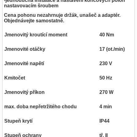
-jednoduchá instalace a nastavení koncových poloh
nastavovacím šroubem
Cena pohonu nezahrnuje držák, unašeč a adaptér.
Objednávejte samostatně.
Jmenovitý kroutící moment
40 Nm
Jmenovité otáčky
17 (ot./min)
Jmenovité napětí
230 V
Kmitočet
50 Hz
Jmenovitý příkon
270 W
max. doba nepřetržitého chodu
4 min
Stupeň krytí
IP44
Stupeň ochrany
tř. II