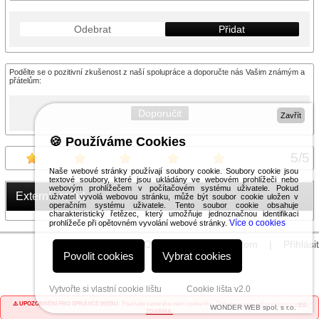
Odebrat
Přidat
Podělte se o pozitivní zkušenost z naší spolupráce a doporučte nás Vašim známým a
přátelům:
Doporučit
Zavřít
🍪 Používáme Cookies
5
/
5
Naše webové stránky používají soubory cookie. Soubory cookie jsou
textové soubory, které jsou ukládány ve webovém prohlížeči nebo
webovým prohlížečem v počítačovém systému uživatele. Pokud
Externí modul
uživatel vyvolá webovou stránku, může být soubor cookie uložen v
operačním systému uživatele. Tento soubor cookie obsahuje
charakteristický řetězec, který umožňuje jednoznačnou identifikaci
Více o cookies
prohlížeče při opětovném vyvolání webové stránky.
© 2026 WEXBO |
www.wexbo.com
|
Přihlásit
Povolit cookies
Vybrat cookies
Vytvořte si vlastní cookie lištu
Cookie lišta v2.0
⚠️ UPOZORNĚNÍ PRO SPRÁVCE WEBU:
Používáte zastaralou verzi cookie lišty.
Získejte novou zabezpečenou verzi
WONDER WEB spol. s r.o.
ZDARMA.