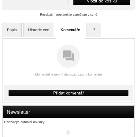
Vložit do košíku
Recyklační poplatek je započítán v ceně
Popis
Historie cen
Komentáře
?
Momentálně není k dispozici žádný komentář
Přidat komentář
Newsletter
Odebírejte aktuální novinky