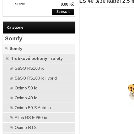
LS 40 3/30 kabel 2,5 
s DPH:
0.00 Kč
Zobrazit
Kategorie
Somfy
Somfy
Trubkové pohony - rolety
S&SO RS100 io
S&SO RS100 ioHybrid
Oximo 50 io
Oximo 40 io
Oximo 50 S Auto io
Altus RS 50/60 io
Oximo RTS