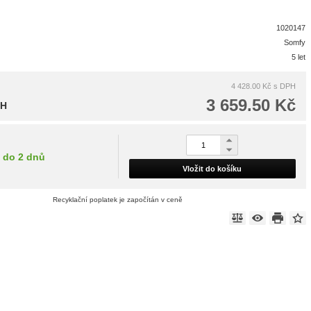
1020147
Somfy
5 let
4 428.00 Kč
s DPH
3 659.50 Kč
PH
do 2 dnů
Vložit do košíku
Recyklační poplatek je započítán v ceně