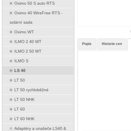
Oximo 50 S auto RTS
Oximo 40 WireFree RTS -
solární sada
Oximo WT
(
ILMO 2 40 WT
Popis
Historie cen
ILMO 2 50 WT
ILMO S
LS 40
LT 50
LT 50 rychloběžné
LT 50 NHK
LT 60
LT 60 NHK
Adaptéry a unašeče LS40 &