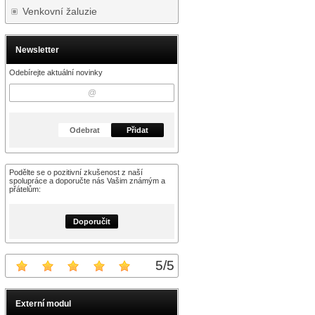
Venkovní žaluzie
Newsletter
Odebírejte aktuální novinky
Odebrat
Přidat
Podělte se o pozitivní zkušenost z naší
spolupráce a doporučte nás Vašim známým a
přátelům:
Doporučit
5
/
5
Externí modul