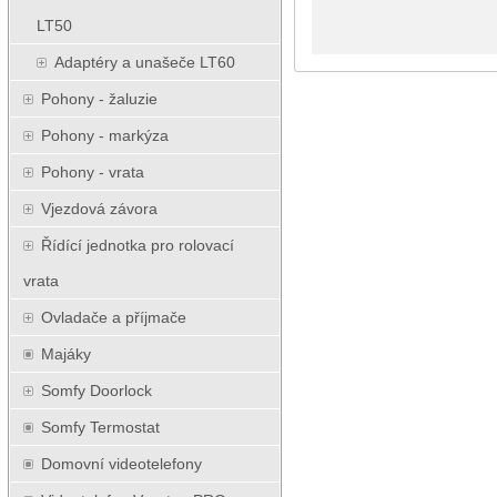
LT50
Adaptéry a unašeče LT60
Pohony - žaluzie
Pohony - markýza
Pohony - vrata
Vjezdová závora
Řídící jednotka pro rolovací
vrata
Ovladače a příjmače
Majáky
Somfy Doorlock
Somfy Termostat
Domovní videotelefony