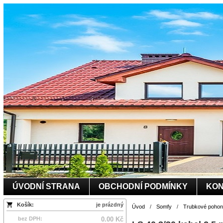
ÚVODNÍ STRANA
OBCHODNÍ PODMÍNKY
KON
Košík:
je prázdný
Úvod
/
Somfy
/
Trubkové pohony
bez DPH:
0.00 Kč