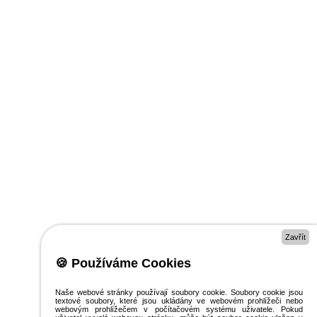
Zavřít
🍪 Používáme Cookies
Naše webové stránky používají soubory cookie. Soubory cookie jsou
textové soubory, které jsou ukládány ve webovém prohlížeči nebo
webovým prohlížečem v počítačovém systému uživatele. Pokud