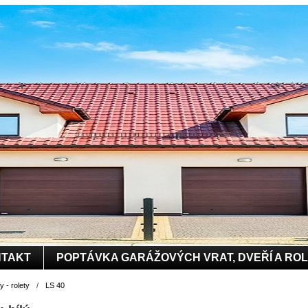
TAKT
POPTÁVKA GARÁŽOVÝCH VRAT, DVEŘÍ A RO
 - rolety
/
LS 40