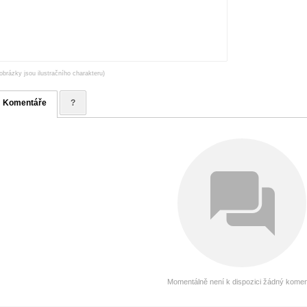
obrázky jsou ilustračního charakteru)
Komentáře
?
Momentálně není k dispozici žádný komen