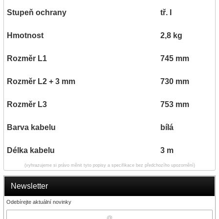
Stupeň ochrany
tř. I
Hmotnost
2,8 kg
Rozměr L1
745 mm
Rozměr L2 + 3 mm
730 mm
Rozměr L3
753 mm
Barva kabelu
bílá
Délka kabelu
3 m
(vyhrazujeme si právo měnit tyto popisy a specifikace bez předchozího upozornění)
Newsletter
Odebírejte aktuální novinky