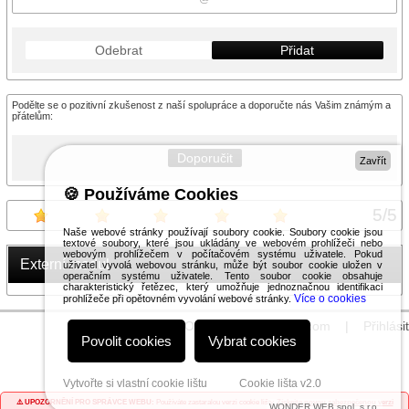
Odebrat
Přidat
Podělte se o pozitivní zkušenost z naší spolupráce a doporučte nás Vašim známým a
přátelům:
Doporučit
Zavřít
🍪 Používáme Cookies
5
/
5
Naše webové stránky používají soubory cookie. Soubory cookie jsou
textové soubory, které jsou ukládány ve webovém prohlížeči nebo
webovým prohlížečem v počítačovém systému uživatele. Pokud
Externí modul
uživatel vyvolá webovou stránku, může být soubor cookie uložen v
operačním systému uživatele. Tento soubor cookie obsahuje
charakteristický řetězec, který umožňuje jednoznačnou identifikaci
Více o cookies
prohlížeče při opětovném vyvolání webové stránky.
© 2026 WEXBO |
www.wexbo.com
|
Přihlásit
Povolit cookies
Vybrat cookies
Vytvořte si vlastní cookie lištu
Cookie lišta v2.0
⚠️ UPOZORNĚNÍ PRO SPRÁVCE WEBU:
Používáte zastaralou verzi cookie lišty.
Získejte novou zabezpečenou verzi
WONDER WEB spol. s r.o.