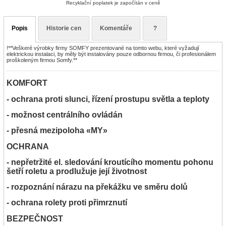
Recyklační poplatek je započítán v ceně
Popis
Historie cen
Komentáře
?
!**Veškeré výrobky firmy SOMFY prezentované na tomto webu, které vyžadují
elektrickou instalaci, by měly být instalovány pouze odbornou firmou, či profesionálem
proškoleným firmou Somfy.**
KOMFORT
- ochrana proti slunci, řízení prostupu světla a teploty
- možnost centrálního ovládán
- přesná mezipoloha «MY»
OCHRANA
- nepřetržité el. sledování kroutícího momentu pohonu
šetří roletu a prodlužuje její životnost
- rozpoznání nárazu na překážku ve směru dolů
- ochrana rolety proti přimrznutí
BEZPEČNOST