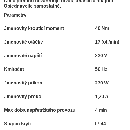
Cena pohonu nezahrnuje držák, unašeč a adaptér.
Objednávejte samostatně.
Parametry
Jmenovitý kroutící moment
40 Nm
Jmenovité otáčky
17 (ot./min)
Jmenovité napětí
230 V
Kmitočet
50 Hz
Jmenovitý příkon
270 W
Jmenovitý proud
1,20 A
Max doba nepřetržitého provozu
4 min
Stupeň krytí
IP 44