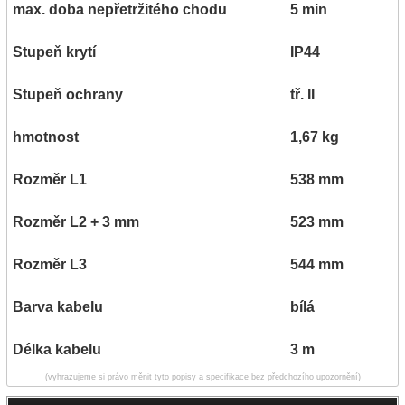
max. doba nepřetržitého chodu
5 min
Stupeň krytí
IP44
Stupeň ochrany
tř. II
hmotnost
1,67 kg
Rozměr L1
538 mm
Rozměr L2 + 3 mm
523 mm
Rozměr L3
544 mm
Barva kabelu
bílá
Délka kabelu
3 m
(vyhrazujeme si právo měnit tyto popisy a specifikace bez předchozího upozornění)