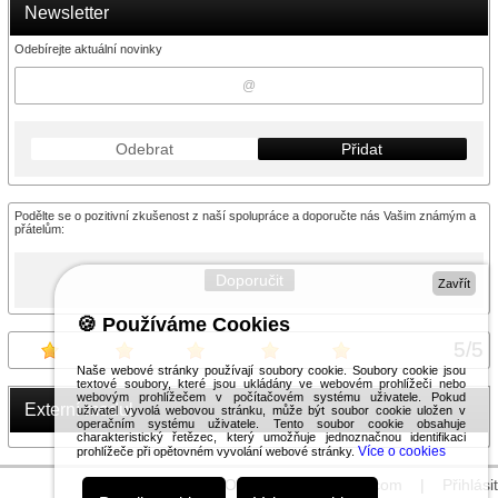
Newsletter
Odebírejte aktuální novinky
Odebrat
Přidat
Podělte se o pozitivní zkušenost z naší spolupráce a doporučte nás Vašim známým a
přátelům:
Doporučit
Zavřít
🍪 Používáme Cookies
5
/
5
Naše webové stránky používají soubory cookie. Soubory cookie jsou
textové soubory, které jsou ukládány ve webovém prohlížeči nebo
webovým prohlížečem v počítačovém systému uživatele. Pokud
Externí modul
uživatel vyvolá webovou stránku, může být soubor cookie uložen v
operačním systému uživatele. Tento soubor cookie obsahuje
charakteristický řetězec, který umožňuje jednoznačnou identifikaci
Více o cookies
prohlížeče při opětovném vyvolání webové stránky.
© 2026 WEXBO |
www.wexbo.com
|
Přihlásit