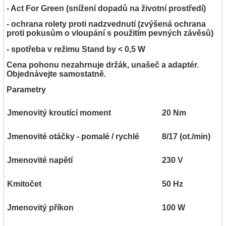
- Act For Green (snížení dopadů na životní prostředí)
- ochrana rolety proti nadzvednutí (zvýšená ochrana
proti pokusům o vloupání s použitím pevných závěsů)
- spotřeba v režimu Stand by < 0,5 W
Cena pohonu nezahrnuje držák, unašeč a adaptér.
Objednávejte samostatně.
Parametry
Jmenovitý kroutící moment
20 Nm
Jmenovité otáčky - pomalé / rychlé
8/17 (ot./min)
Jmenovité napětí
230 V
Kmitočet
50 Hz
Jmenovitý příkon
100 W