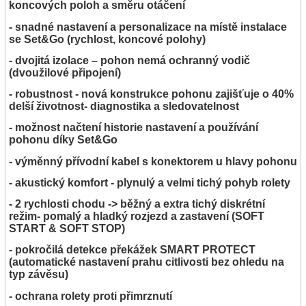
koncových poloh a směru otáčení
- snadné nastavení a personalizace na místě instalace
se Set&Go (rychlost, koncové polohy)
- dvojitá izolace – pohon nemá ochranný vodič
(dvoužilové připojení)
- robustnost - nová konstrukce pohonu zajišťuje o 40%
delší životnost- diagnostika a sledovatelnost
- možnost načtení historie nastavení a používání
pohonu díky Set&Go
- výměnný přívodní kabel s konektorem u hlavy pohonu
- akustický komfort - plynulý a velmi tichý pohyb rolety
- 2 rychlosti chodu -> běžný a extra tichý diskrétní
režim- pomalý a hladký rozjezd a zastavení (SOFT
START & SOFT STOP)
- pokročilá detekce překážek SMART PROTECT
(automatické nastavení prahu citlivosti bez ohledu na
typ závěsu)
- ochrana rolety proti přimrznutí