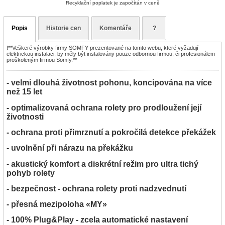
Recyklační poplatek je započítán v ceně
Popis
Historie cen
Komentáře
?
!**Veškeré výrobky firmy SOMFY prezentované na tomto webu, které vyžadují
elektrickou instalaci, by měly být instalovány pouze odbornou firmou, či profesionálem
proškoleným firmou Somfy.**
- velmi dlouhá životnost pohonu, koncipována na více
než 15 let
- optimalizovaná ochrana rolety pro prodloužení její
životnosti
- ochrana proti přimrznutí a pokročilá detekce překážek
- uvolnění při nárazu na překážku
- akustický komfort a diskrétní režim pro ultra tichý
pohyb rolety
- bezpečnost - ochrana rolety proti nadzvednutí
- přesná mezipoloha «MY»
- 100% Plug&Play - zcela automatické nastavení