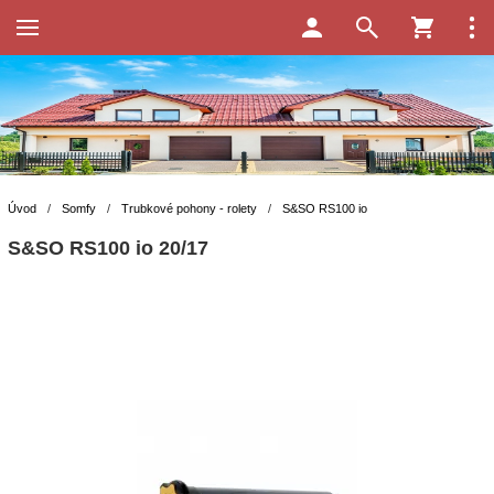
Úvod
/
Somfy
/
Trubkové pohony - rolety
/
S&SO RS100 io
S&SO RS100 io 20/17