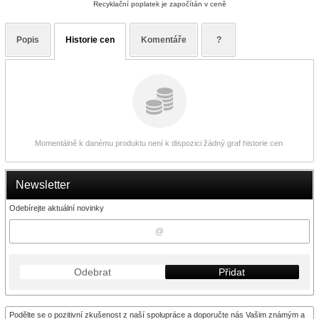
Recyklační poplatek je započítán v ceně
Popis
Historie cen
Komentáře
?
Momentálně k danému produktu není k dispozici žádný graf historie cen
Newsletter
Odebírejte aktuální novinky
Odebrat
Přidat
Podělte se o pozitivní zkušenost z naší spolupráce a doporučte nás Vašim známým a