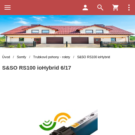
Úvod
/
Somfy
/
Trubkové pohony - rolety
/
S&SO RS100 ioHybrid
S&SO RS100 ioHybrid 6/17