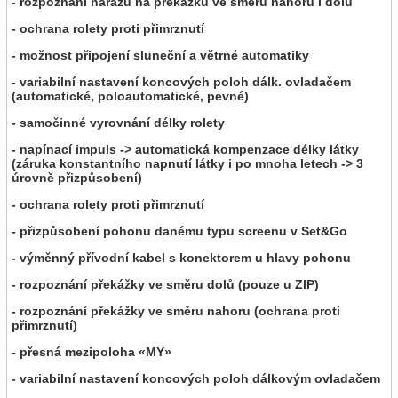
- rozpoznání nárazu na překážku ve směru nahoru i dolů
- ochrana rolety proti přimrznutí
- možnost připojení sluneční a větrné automatiky
- variabilní nastavení koncových poloh dálk. ovladačem
(automatické, poloautomatické, pevné)
- samočinné vyrovnání délky rolety
- napínací impuls -> automatická kompenzace délky látky
(záruka konstantního napnutí látky i po mnoha letech -> 3
úrovně přizpůsobení)
- ochrana rolety proti přimrznutí
- přizpůsobení pohonu danému typu screenu v Set&Go
- výměnný přívodní kabel s konektorem u hlavy pohonu
- rozpoznání překážky ve směru dolů (pouze u ZIP)
- rozpoznání překážky ve směru nahoru (ochrana proti
přimrznutí)
- přesná mezipoloha «MY»
- variabilní nastavení koncových poloh dálkovým ovladačem