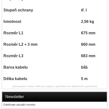
Stupeň ochrany
tř. I
hmotnost
2,56 kg
Rozměr L1
675 mm
Rozměr L2 + 3 mm
660 mm
Rozměr L3
683 mm
Barva kabelu
bílá
Délka kabelu
5 m
(vyhrazujeme si právo měnit tyto popisy a specifikace bez předchozího upozornění)
Newsletter
Odebírejte aktuální novinky