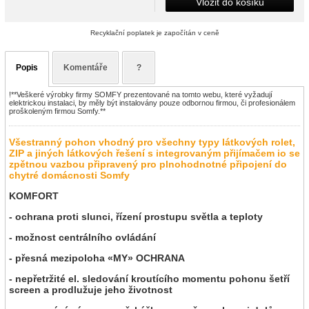
Vložit do košíku
Recyklační poplatek je započítán v ceně
Popis
Komentáře
?
!**Veškeré výrobky firmy SOMFY prezentované na tomto webu, které vyžadují
elektrickou instalaci, by měly být instalovány pouze odbornou firmou, či profesionálem
proškoleným firmou Somfy.**
Všestranný pohon vhodný pro všechny typy látkových rolet,
ZIP a jiných látkových řešení s integrovaným přijímačem io se
zpětnou vazbou připravený pro plnohodnotné připojení do
chytré domácnosti Somfy
KOMFORT
- ochrana proti slunci, řízení prostupu světla a teploty
- možnost centrálního ovládání
- přesná mezipoloha «MY» OCHRANA
- nepřetržité el. sledování kroutícího momentu pohonu šetří
screen a prodlužuje jeho životnost