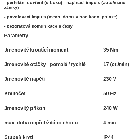
- perfektní dovření (u boxu) - napínací impuls (auto/manu
zámky)
- povolovací impuls (mech. doraz v hor. konc. poloze)
- bezdrátová komunikace s čidly
Parametry
Jmenovitý kroutící moment
35 Nm
Jmenovité otáčky - pomalé / rychlé
17 (ot./min)
Jmenovité napětí
230 V
Kmitočet
50 Hz
Jmenovitý příkon
240 W
max. doba nepřetržitého chodu
4 min
Stupeň krytí
IP44