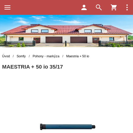
Úvod
/
Somfy
/
Pohony - markýza
/
Maestria + 50 io
MAESTRIA + 50 io 35/17