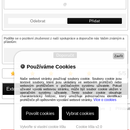
Odebrat
Přidat
Podělte se o pozitivní zkušenost z naší spolupráce a doporučte nás Vašim známým a
přátelům:
Doporučit
Zavřít
🍪 Používáme Cookies
5
/
5
Naše webové stránky používají soubory cookie. Soubory cookie jsou
textové soubory, které jsou ukládány ve webovém prohlížeči nebo
webovým prohlížečem v počítačovém systému uživatele. Pokud
Externí modul
uživatel vyvolá webovou stránku, může být soubor cookie uložen v
operačním systému uživatele. Tento soubor cookie obsahuje
charakteristický řetězec, který umožňuje jednoznačnou identifikaci
Více o cookies
prohlížeče při opětovném vyvolání webové stránky.
© 2026 WEXBO |
www.wexbo.com
|
Přihlásit
Povolit cookies
Vybrat cookies
Vytvořte si vlastní cookie lištu
Cookie lišta v2.0