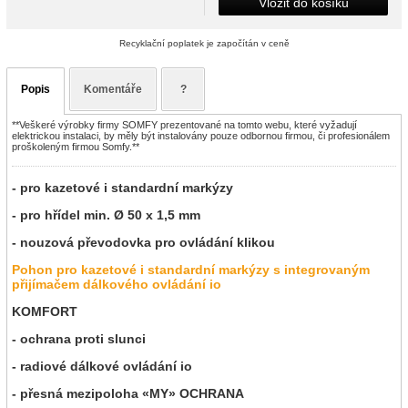
Vložit do košíku
Recyklační poplatek je započítán v ceně
Popis
Komentáře
?
**Veškeré výrobky firmy SOMFY prezentované na tomto webu, které vyžadují
elektrickou instalaci, by měly být instalovány pouze odbornou firmou, či profesionálem
proškoleným firmou Somfy.**
- pro kazetové i standardní markýzy
- pro hřídel min. Ø 50 x 1,5 mm
- nouzová převodovka pro ovládání klikou
Pohon pro kazetové i standardní markýzy s integrovaným
přijímačem dálkového ovládání io
KOMFORT
- ochrana proti slunci
- radiové dálkové ovládání io
- přesná mezipoloha «MY» OCHRANA