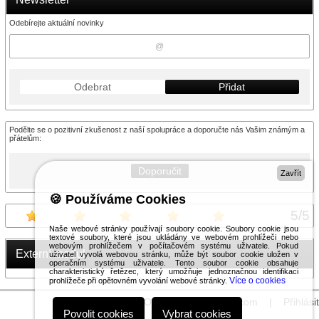
Odebírejte aktuální novinky
Odebrat
Přidat
Podělte se o pozitivní zkušenost z naší spolupráce a doporučte nás Vašim známým a
přátelům:
Doporučit
Zavřít
🍪 Používáme Cookies
5
/
5
Naše webové stránky používají soubory cookie. Soubory cookie jsou
textové soubory, které jsou ukládány ve webovém prohlížeči nebo
webovým prohlížečem v počítačovém systému uživatele. Pokud
Externí modul
uživatel vyvolá webovou stránku, může být soubor cookie uložen v
operačním systému uživatele. Tento soubor cookie obsahuje
charakteristický řetězec, který umožňuje jednoznačnou identifikaci
Více o cookies
prohlížeče při opětovném vyvolání webové stránky.
© 2026 WEXBO |
www.wexbo.com
|
Přihlásit
Povolit cookies
Vybrat cookies