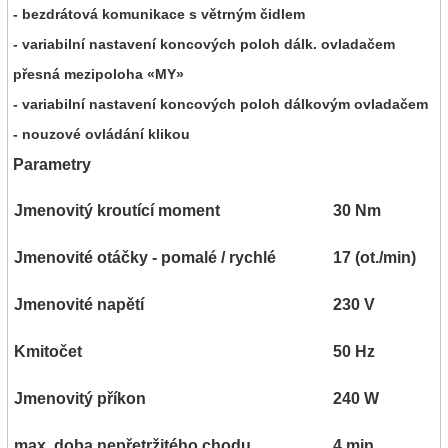
- bezdrátová komunikace s větrným čidlem
- variabilní nastavení koncových poloh dálk. ovladačem
přesná mezipoloha «MY»
- variabilní nastavení koncových poloh dálkovým ovladačem
- nouzové ovládání klikou
Parametry
Jmenovitý kroutící moment
30 Nm
Jmenovité otáčky - pomalé / rychlé
17 (ot./min)
Jmenovité napětí
230 V
Kmitočet
50 Hz
Jmenovitý příkon
240 W
max. doba nepřetržitého chodu
4 min