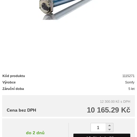
Kód produktu
1115271
Výrobce
Somfy
Záruční doba
5 let
12 300.00 Kč
s DPH
10 165.29 Kč
Cena bez DPH
do 2 dnů