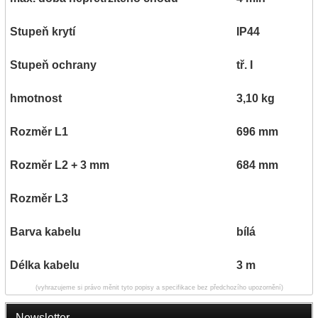
Stupeň krytí
IP44
Stupeň ochrany
tř. I
hmotnost
3,10 kg
Rozměr L1
696 mm
Rozměr L2 + 3 mm
684 mm
Rozměr L3
Barva kabelu
bílá
Délka kabelu
3 m
(vyhrazujeme si právo měnit tyto popisy a specifikace bez předchozího upozornění)
Newsletter