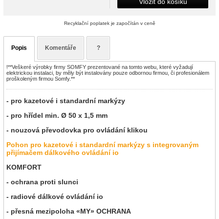
Vložit do košíku
Recyklační poplatek je započítán v ceně
Popis
Komentáře
?
!**Veškeré výrobky firmy SOMFY prezentované na tomto webu, které vyžadují
elektrickou instalaci, by měly být instalovány pouze odbornou firmou, či profesionálem
proškoleným firmou Somfy.**
- pro kazetové i standardní markýzy
- pro hřídel min. Ø 50 x 1,5 mm
- nouzová převodovka pro ovládání klikou
Pohon pro kazetové i standardní markýzy s integrovaným
přijímačem dálkového ovládání io
KOMFORT
- ochrana proti slunci
- radiové dálkové ovládání io
- přesná mezipoloha «MY» OCHRANA