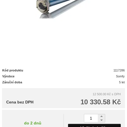
Kód produktu
1117286
Výrobce
Somfy
Záruční doba
5 let
12 500.00 Kč
s DPH
10 330.58 Kč
Cena bez DPH
do 2 dnů