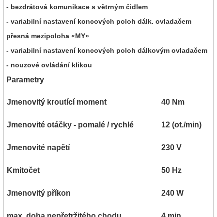
- bezdrátová komunikace s větrným čidlem
- variabilní nastavení koncových poloh dálk. ovladačem
přesná mezipoloha «MY»
- variabilní nastavení koncových poloh dálkovým ovladačem
- nouzové ovládání klikou
Parametry
Jmenovitý kroutící moment
40 Nm
Jmenovité otáčky - pomalé / rychlé
12 (ot./min)
Jmenovité napětí
230 V
Kmitočet
50 Hz
Jmenovitý příkon
240 W
max. doba nepřetržitého chodu
4 min