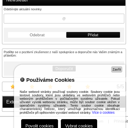
Odebírejte aktuální novinky
Odebrat
Přidat
Podělte se o pozitivní zkušenost z naší spolupráce a doporučte nás Vašim známým a
přátelům:
Doporučit
Zavřít
🍪 Používáme Cookies
5
/
5
Naše webové stránky používají soubory cookie. Soubory cookie jsou
textové soubory, které jsou ukládány ve webovém prohlížeči nebo
webovým prohlížečem v počítačovém systému uživatele. Pokud
Externí modul
uživatel vyvolá webovou stránku, může být soubor cookie uložen v
operačním systému uživatele. Tento soubor cookie obsahuje
charakteristický řetězec, který umožňuje jednoznačnou identifikaci
Více o cookies
prohlížeče při opětovném vyvolání webové stránky.
© 2026 WEXBO |
www.wexbo.com
|
Přihlásit
Povolit cookies
Vybrat cookies