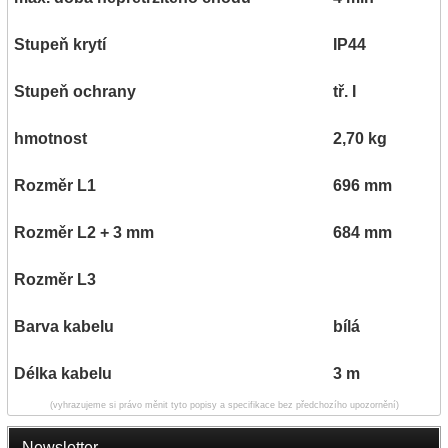
Stupeň krytí
IP44
Stupeň ochrany
tř. I
hmotnost
2,70 kg
Rozměr L1
696 mm
Rozměr L2 + 3 mm
684 mm
Rozměr L3
Barva kabelu
bílá
Délka kabelu
3 m
(vyhrazujeme si právo měnit tyto popisy a specifikace bez předchozího upozornění)
Newsletter