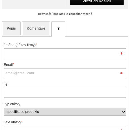
Vložit do košíku
Recyklační poplatek je započítán v ceně
Popis
Komentáře
?
Jméno (název firmy)
*
Email
*
Tel.
Typ otázky
Text otázky
*