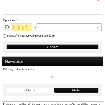
Opište kód
*
»
Souhlasím s
zpracováním osobních údajů
Odeslat
Newsletter
Odebírejte aktuální novinky
Odebrat
Přidat
Podělte se o pozitivní zkušenost z naší spolupráce a doporučte nás Vašim známým a