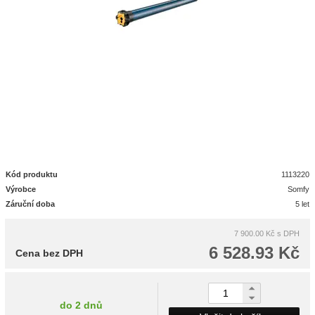
Kód produktu
1113220
Výrobce
Somfy
Záruční doba
5 let
7 900.00 Kč
s DPH
6 528.93 Kč
Cena bez DPH
do 2 dnů