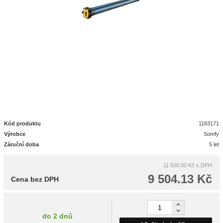
Kód produktu
1183171
Výrobce
Somfy
Záruční doba
5 let
11 500.00 Kč
s DPH
9 504.13 Kč
Cena bez DPH
do 2 dnů