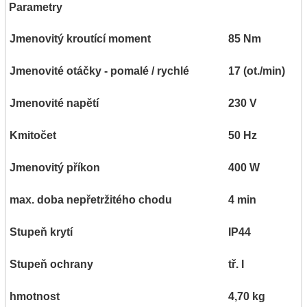
Parametry
Jmenovitý kroutící moment
85 Nm
Jmenovité otáčky - pomalé / rychlé
17 (ot./min)
Jmenovité napětí
230 V
Kmitočet
50 Hz
Jmenovitý příkon
400 W
max. doba nepřetržitého chodu
4 min
Stupeň krytí
IP44
Stupeň ochrany
tř. I
hmotnost
4,70 kg