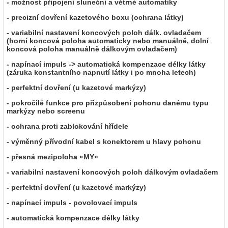
- možnost připojení sluneční a větrné automatiky
- precizní dovření kazetového boxu (ochrana látky)
- variabilní nastavení koncových poloh dálk. ovladačem
(horní koncová poloha automaticky nebo manuálně, dolní
koncová poloha manuálně dálkovým ovladačem)
- napínací impuls -> automatická kompenzace délky látky
(záruka konstantního napnutí látky i po mnoha letech)
- perfektní dovření (u kazetové markýzy)
- pokročilé funkce pro přizpůsobení pohonu danému typu
markýzy nebo screenu
- ochrana proti zablokování hřídele
- výměnný přívodní kabel s konektorem u hlavy pohonu
- přesná mezipoloha «MY»
- variabilní nastavení koncových poloh dálkovým ovladačem
- perfektní dovření (u kazetové markýzy)
- napínací impuls - povolovací impuls
- automatická kompenzace délky látky