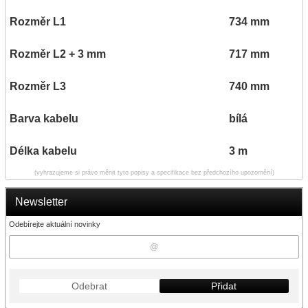
Rozměr L1
734 mm
Rozměr L2 + 3 mm
717 mm
Rozměr L3
740 mm
Barva kabelu
bílá
Délka kabelu
3 m
(vyhrazujeme si právo měnit tyto popisy a specifikace bez předchozího upozornění)
Newsletter
Odebírejte aktuální novinky
Odebrat
Přidat