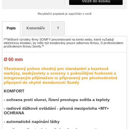
Vložit do košíku
Recyklační poplatek je započítán v ceně
Popis
Komentáře
?
!**Veškeré výrobky firmy SOMFY prezentované na tomto webu, které vyžadují
elektrickou instalaci, by měly být instalovány pouze odbornou firmou, či profesionálem
proškoleným firmou Somfy.**
Ø 60 mm
Všestranný pohon vhodný pro standardní a kazetové
markýzy, markýzolety a screeny s pokročilými funkcemi a
integrovaným přijímačem io připravený pro plnohodnotné
připojení do chytré domácnosti Somfy
KOMFORT
- ochrana proti slunci, řízení prostupu světla a teploty
- radiové dálkové ovládání - přesná mezipoloha «MY»
OCHRANA
- automatické napínání látky