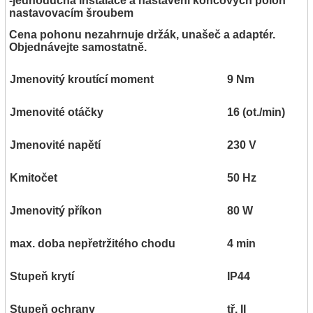
-jednoduchá instalace a nastavení koncových poloh
nastavovacím šroubem
Cena pohonu nezahrnuje držák, unašeč a adaptér.
Objednávejte samostatně.
Jmenovitý kroutící moment
9 Nm
Jmenovité otáčky
16 (ot./min)
Jmenovité napětí
230 V
Kmitočet
50 Hz
Jmenovitý příkon
80 W
max. doba nepřetržitého chodu
4 min
Stupeň krytí
IP44
Stupeň ochrany
tř. II