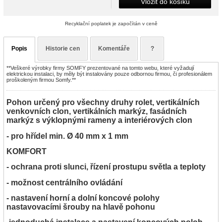
Vložit do košíku
Recyklační poplatek je započítán v ceně
Popis
Historie cen
Komentáře
?
**Veškeré výrobky firmy SOMFY prezentované na tomto webu, které vyžadují
elektrickou instalaci, by měly být instalovány pouze odbornou firmou, či profesionálem
proškoleným firmou Somfy.**
Pohon určený pro všechny druhy rolet, vertikálních
venkovních clon, vertikálních markýz, fasádních
markýz s výklopnými rameny a interiérových clon
- pro hřídel min. Ø 40 mm x 1 mm
KOMFORT
- ochrana proti slunci, řízení prostupu světla a teploty
- možnost centrálního ovládání
- nastavení horní a dolní koncové polohy
nastavovacími šrouby na hlavě pohonu