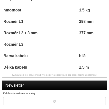
hmotnost
1,5 kg
Rozměr L1
398 mm
Rozměr L2 + 3 mm
377 mm
Rozměr L3
Barva kabelu
bílá
Délka kabelu
2,5 m
(vyhrazujeme si právo měnit tyto popisy a specifikace bez předchozího upozornění)
Newsletter
Odebírejte aktuální novinky