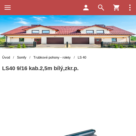
Úvod
/
Somfy
/
Trubkové pohony - rolety
/
LS 40
LS40 9/16 kab.2,5m bílý,zkr.p.