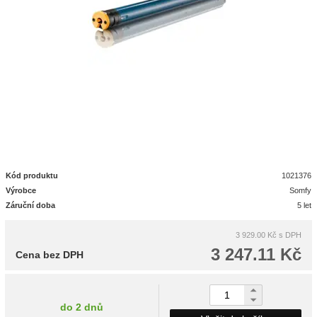
Kód produktu
1021376
Výrobce
Somfy
Záruční doba
5 let
3 929.00 Kč
s DPH
3 247.11 Kč
Cena bez DPH
do 2 dnů