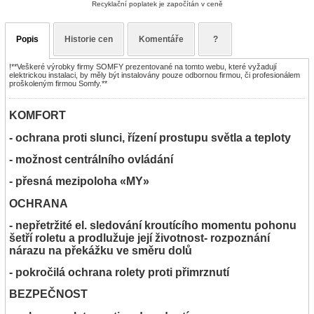
Recyklační poplatek je započítán v ceně
Popis
Historie cen
Komentáře
?
!**Veškeré výrobky firmy SOMFY prezentované na tomto webu, které vyžadují
elektrickou instalaci, by měly být instalovány pouze odbornou firmou, či profesionálem
proškoleným firmou Somfy.**
KOMFORT
- ochrana proti slunci, řízení prostupu světla a teploty
- možnost centrálního ovládání
- přesná mezipoloha «MY»
OCHRANA
- nepřetržité el. sledování kroutícího momentu pohonu
šetří roletu a prodlužuje její životnost- rozpoznání
nárazu na překážku ve směru dolů
- pokročilá ochrana rolety proti přimrznutí
BEZPEČNOST