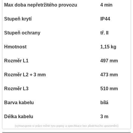
Max doba nepřetržitého provozu
4 min
Stupeň krytí
IP44
Stupeň ochrany
tř. II
Hmotnost
1,15 kg
Rozměr L1
497 mm
Rozměr L2 + 3 mm
473 mm
Rozměr L3
510 mm
Barva kabelu
bílá
Délka kabelu
3 m
(vyhrazujeme si právo měnit tyto popisy a specifikace bez předchozího upozornění)