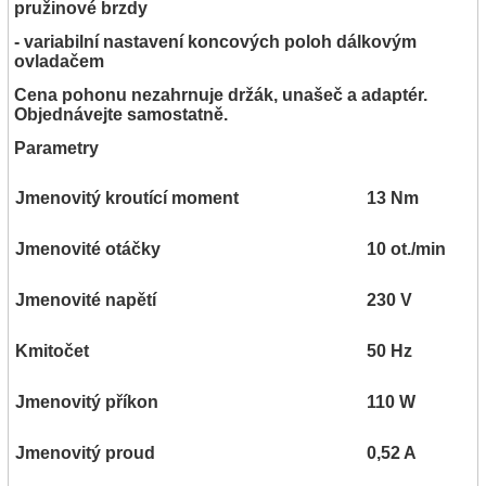
pružinové brzdy
- variabilní nastavení koncových poloh dálkovým
ovladačem
Cena pohonu nezahrnuje držák, unašeč a adaptér.
Objednávejte samostatně.
Parametry
Jmenovitý kroutící moment
13 Nm
Jmenovité otáčky
10 ot./min
Jmenovité napětí
230 V
Kmitočet
50 Hz
Jmenovitý příkon
110 W
Jmenovitý proud
0,52 A