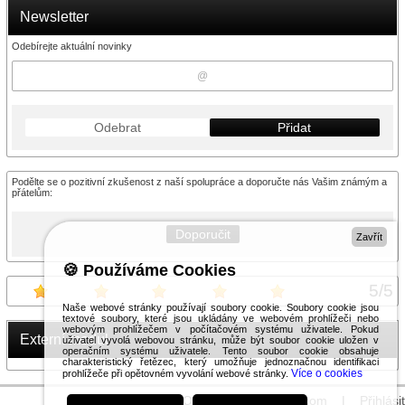
Newsletter
Odebírejte aktuální novinky
Odebrat
Přidat
Podělte se o pozitivní zkušenost z naší spolupráce a doporučte nás Vašim známým a
přátelům:
Doporučit
Zavřít
🍪 Používáme Cookies
5
/
5
Naše webové stránky používají soubory cookie. Soubory cookie jsou
textové soubory, které jsou ukládány ve webovém prohlížeči nebo
webovým prohlížečem v počítačovém systému uživatele. Pokud
Externí modul
uživatel vyvolá webovou stránku, může být soubor cookie uložen v
operačním systému uživatele. Tento soubor cookie obsahuje
charakteristický řetězec, který umožňuje jednoznačnou identifikaci
Více o cookies
prohlížeče při opětovném vyvolání webové stránky.
© 2026 WEXBO |
www.wexbo.com
|
Přihlásit