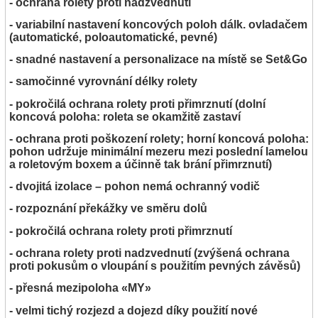
- ochrana rolety proti nadzvednutí
- variabilní nastavení koncových poloh dálk. ovladačem
(automatické, poloautomatické, pevné)
- snadné nastavení a personalizace na místě se Set&Go
- samočinné vyrovnání délky rolety
- pokročilá ochrana rolety proti přimrznutí (dolní
koncová poloha: roleta se okamžitě zastaví
- ochrana proti poškození rolety; horní koncová poloha:
pohon udržuje minimální mezeru mezi poslední lamelou
a roletovým boxem a účinně tak brání přimrznutí)
- dvojitá izolace – pohon nemá ochranný vodič
- rozpoznání překážky ve směru dolů
- pokročilá ochrana rolety proti přimrznutí
- ochrana rolety proti nadzvednutí (zvýšená ochrana
proti pokusům o vloupání s použitím pevných závěsů)
- přesná mezipoloha «MY»
- velmi tichý rozjezd a dojezd díky použití nové