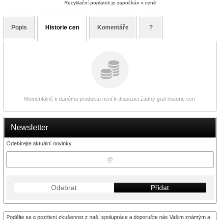
Recyklační poplatek je započítán v ceně
Popis
Historie cen
Komentáře
?
Momentálně k danému produktu není k dispozici žádný graf historie cen
Newsletter
Odebírejte aktuální novinky
Odebrat
Přidat
Podělte se o pozitivní zkušenost z naší spolupráce a doporučte nás Vašim známým a