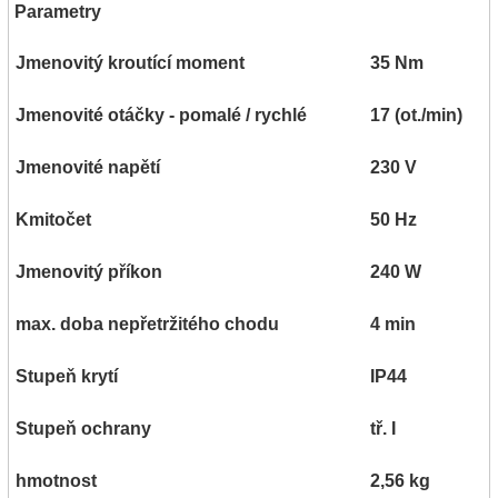
Parametry
Jmenovitý kroutící moment
35 Nm
Jmenovité otáčky - pomalé / rychlé
17 (ot./min)
Jmenovité napětí
230 V
Kmitočet
50 Hz
Jmenovitý příkon
240 W
max. doba nepřetržitého chodu
4 min
Stupeň krytí
IP44
Stupeň ochrany
tř. I
hmotnost
2,56 kg