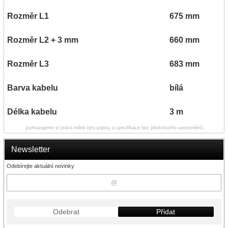
Rozměr L1
675 mm
Rozměr L2 + 3 mm
660 mm
Rozměr L3
683 mm
Barva kabelu
bílá
Délka kabelu
3 m
(vyhrazujeme si právo měnit tyto popisy a specifikace bez předchozího upozornění)
Newsletter
Odebírejte aktuální novinky
Odebrat
Přidat