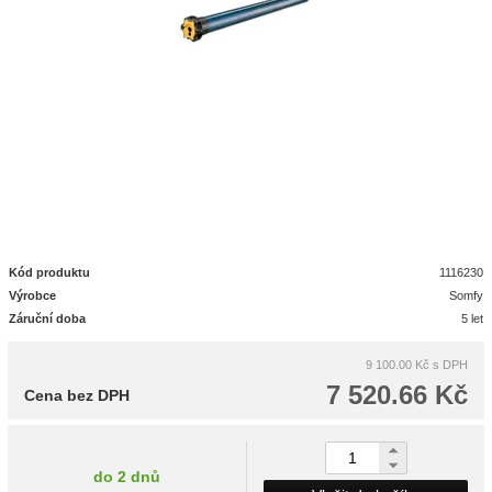
Kód produktu
1116230
Výrobce
Somfy
Záruční doba
5 let
9 100.00 Kč
s DPH
7 520.66 Kč
Cena bez DPH
do 2 dnů