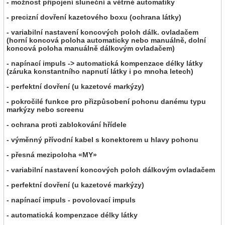
- možnost připojení sluneční a větrné automatiky
- precizní dovření kazetového boxu (ochrana látky)
- variabilní nastavení koncových poloh dálk. ovladačem
(horní koncová poloha automaticky nebo manuálně, dolní
koncová poloha manuálně dálkovým ovladačem)
- napínací impuls -> automatická kompenzace délky látky
(záruka konstantního napnutí látky i po mnoha letech)
- perfektní dovření (u kazetové markýzy)
- pokročilé funkce pro přizpůsobení pohonu danému typu
markýzy nebo screenu
- ochrana proti zablokování hřídele
- výměnný přívodní kabel s konektorem u hlavy pohonu
- přesná mezipoloha «MY»
- variabilní nastavení koncových poloh dálkovým ovladačem
- perfektní dovření (u kazetové markýzy)
- napínací impuls - povolovací impuls
- automatická kompenzace délky látky