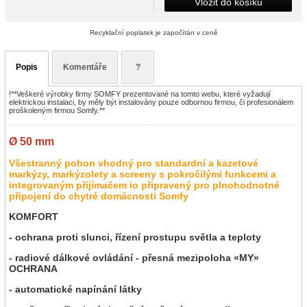
Vložit do košíku
Recyklační poplatek je započítán v ceně
Popis
Komentáře
?
!**Veškeré výrobky firmy SOMFY prezentované na tomto webu, které vyžadují
elektrickou instalaci, by měly být instalovány pouze odbornou firmou, či profesionálem
proškoleným firmou Somfy.**
Ø 50 mm
Všestranný pohon vhodný pro standardní a kazetové
markýzy, markýzolety a screeny s pokročilými funkcemi a
integrovaným přijímačem io připravený pro plnohodnotné
připojení do chytré domácnosti Somfy
KOMFORT
- ochrana proti slunci, řízení prostupu světla a teploty
- radiové dálkové ovládání - přesná mezipoloha «MY»
OCHRANA
- automatické napínání látky