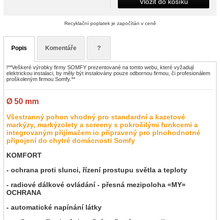
Vložit do košíku
Recyklační poplatek je započítán v ceně
Popis
Komentáře
?
!**Veškeré výrobky firmy SOMFY prezentované na tomto webu, které vyžadují
elektrickou instalaci, by měly být instalovány pouze odbornou firmou, či profesionálem
proškoleným firmou Somfy.**
Ø 50 mm
Všestranný pohon vhodný pro standardní a kazetové
markýzy, markýzolety a screeny s pokročilými funkcemi a
integrovaným přijímačem io připravený pro plnohodnotné
připojení do chytré domácnosti Somfy
KOMFORT
- ochrana proti slunci, řízení prostupu světla a teploty
- radiové dálkové ovládání - přesná mezipoloha «MY»
OCHRANA
- automatické napínání látky