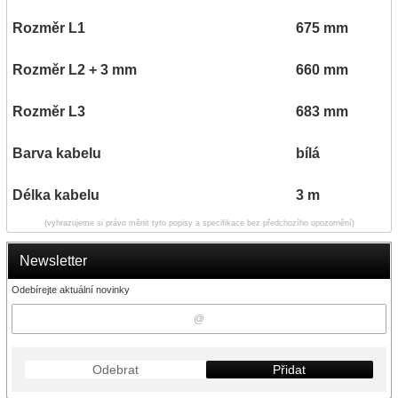
Rozměr L1
675 mm
Rozměr L2 + 3 mm
660 mm
Rozměr L3
683 mm
Barva kabelu
bílá
Délka kabelu
3 m
(vyhrazujeme si právo měnit tyto popisy a specifikace bez předchozího upozornění)
Newsletter
Odebírejte aktuální novinky
Odebrat
Přidat