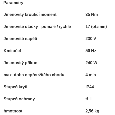
Parametry
Jmenovitý kroutící moment
35 Nm
Jmenovité otáčky - pomalé / rychlé
17 (ot./min)
Jmenovité napětí
230 V
Kmitočet
50 Hz
Jmenovitý příkon
240 W
max. doba nepřetržitého chodu
4 min
Stupeň krytí
IP44
Stupeň ochrany
tř. I
hmotnost
2,56 kg