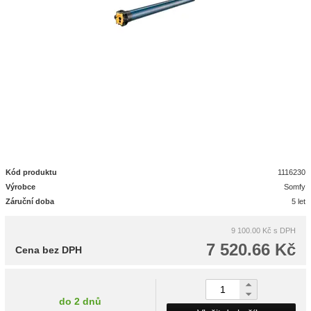
Kód produktu
1116230
Výrobce
Somfy
Záruční doba
5 let
9 100.00 Kč
s DPH
7 520.66 Kč
Cena bez DPH
do 2 dnů