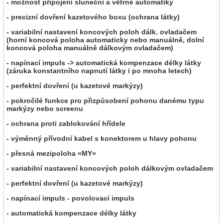
- možnost připojení sluneční a větrné automatiky
- precizní dovření kazetového boxu (ochrana látky)
- variabilní nastavení koncových poloh dálk. ovladačem
(horní koncová poloha automaticky nebo manuálně, dolní
koncová poloha manuálně dálkovým ovladačem)
- napínací impuls -> automatická kompenzace délky látky
(záruka konstantního napnutí látky i po mnoha letech)
- perfektní dovření (u kazetové markýzy)
- pokročilé funkce pro přizpůsobení pohonu danému typu
markýzy nebo screenu
- ochrana proti zablokování hřídele
- výměnný přívodní kabel s konektorem u hlavy pohonu
- přesná mezipoloha «MY»
- variabilní nastavení koncových poloh dálkovým ovladačem
- perfektní dovření (u kazetové markýzy)
- napínací impuls - povolovací impuls
- automatická kompenzace délky látky