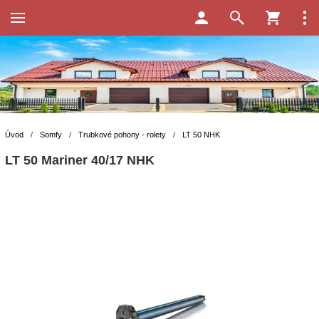
Úvod
/
Somfy
/
Trubkové pohony - rolety
/
LT 50 NHK
LT 50 Mariner 40/17 NHK