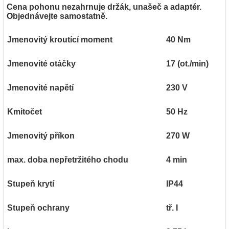
Cena pohonu nezahrnuje držák, unašeč a adaptér.
Objednávejte samostatně.
Jmenovitý kroutící moment
40 Nm
Jmenovité otáčky
17 (ot./min)
Jmenovité napětí
230 V
Kmitočet
50 Hz
Jmenovitý příkon
270 W
max. doba nepřetržitého chodu
4 min
Stupeň krytí
IP44
Stupeň ochrany
tř. I