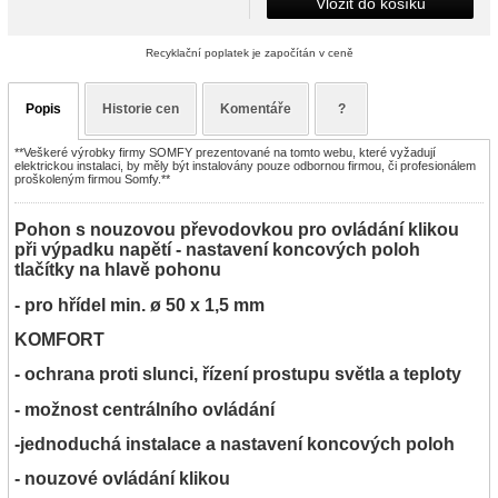
Vložit do košíku
Recyklační poplatek je započítán v ceně
Popis
Historie cen
Komentáře
?
**Veškeré výrobky firmy SOMFY prezentované na tomto webu, které vyžadují
elektrickou instalaci, by měly být instalovány pouze odbornou firmou, či profesionálem
proškoleným firmou Somfy.**
Pohon s nouzovou převodovkou pro ovládání klikou
při výpadku napětí - nastavení koncových poloh
tlačítky na hlavě pohonu
- pro hřídel min. ø 50 x 1,5 mm
KOMFORT
- ochrana proti slunci, řízení prostupu světla a teploty
- možnost centrálního ovládání
-jednoduchá instalace a nastavení koncových poloh
- nouzové ovládání klikou