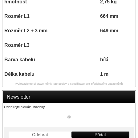
hmotnost
2,75 kg
Rozměr L1
664 mm
Rozměr L2 + 3 mm
649 mm
Rozměr L3
Barva kabelu
bílá
Délka kabelu
1 m
(vyhrazujeme si právo měnit tyto popisy a specifikace bez předchozího upozornění)
Newsletter
Odebírejte aktuální novinky
Odebrat
Přidat