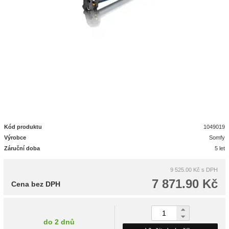
Kód produktu
1049019
Výrobce
Somfy
Záruční doba
5 let
9 525.00 Kč
s DPH
7 871.90 Kč
Cena bez DPH
do 2 dnů