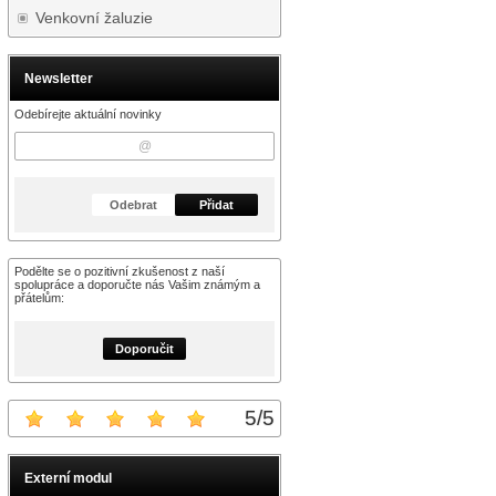
Venkovní žaluzie
Newsletter
Odebírejte aktuální novinky
Odebrat
Přidat
Podělte se o pozitivní zkušenost z naší
spolupráce a doporučte nás Vašim známým a
přátelům:
Doporučit
5
/
5
Externí modul