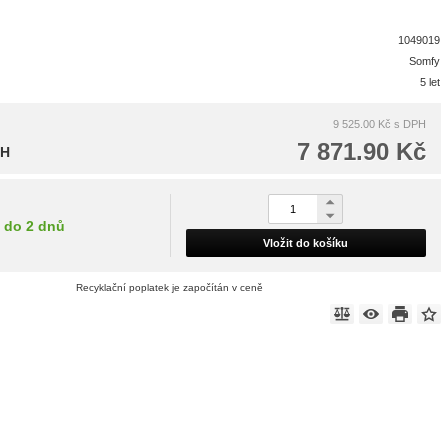
1049019
Somfy
5 let
9 525.00 Kč
s DPH
7 871.90 Kč
PH
do 2 dnů
Vložit do košíku
Recyklační poplatek je započítán v ceně