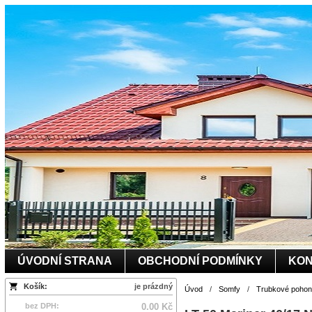
ÚVODNÍ STRANA
OBCHODNÍ PODMÍNKY
KON
Košík:
je prázdný
Úvod
/
Somfy
/
Trubkové pohony
bez DPH:
0.00 Kč