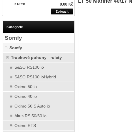
LT 50 Mariner 40/17 
s DPH:
0.00 Kč
Zobrazit
Kategorie
Somfy
Somfy
Trubkové pohony - rolety
S&SO RS100 io
S&SO RS100 ioHybrid
Oximo 50 io
Oximo 40 io
Oximo 50 S Auto io
Altus RS 50/60 io
Oximo RTS