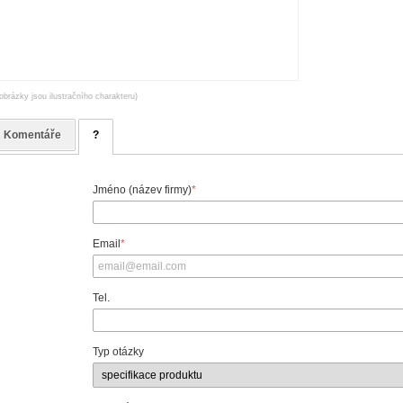
obrázky jsou ilustračního charakteru)
Komentáře
?
Jméno (název firmy)
*
Email
*
Tel.
Typ otázky