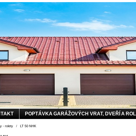
TAKT
POPTÁVKA GARÁŽOVÝCH VRAT, DVEŘÍ A RO
 - rolety
/
LT 50 NHK