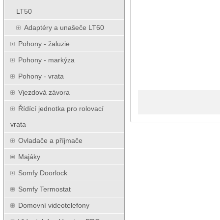
LT50
Adaptéry a unašeče LT60
Pohony - žaluzie
Pohony - markýza
Pohony - vrata
Vjezdová závora
Řídící jednotka pro rolovací
vrata
Ovladače a příjmače
Majáky
Somfy Doorlock
Somfy Termostat
Domovní videotelefony