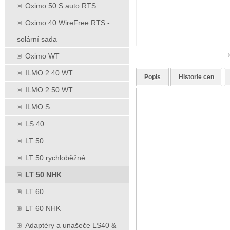
Oximo 50 S auto RTS
Oximo 40 WireFree RTS -
solární sada
Oximo WT
(
ILMO 2 40 WT
Popis
Historie cen
ILMO 2 50 WT
ILMO S
LS 40
LT 50
LT 50 rychloběžné
LT 50 NHK
LT 60
LT 60 NHK
Adaptéry a unašeče LS40 &