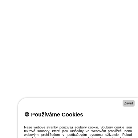
Zavřít
🍪 Používáme Cookies
Naše webové stránky používají soubory cookie. Soubory cookie jsou
textové soubory, které jsou ukládány ve webovém prohlížeči nebo
webovým prohlížečem v počítačovém systému uživatele. Pokud