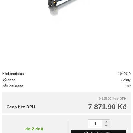
Kód produktu
1049019
Výrobce
Somfy
Záruční doba
5 let
9 525.00 Kč
s DPH
7 871.90 Kč
Cena bez DPH
do 2 dnů