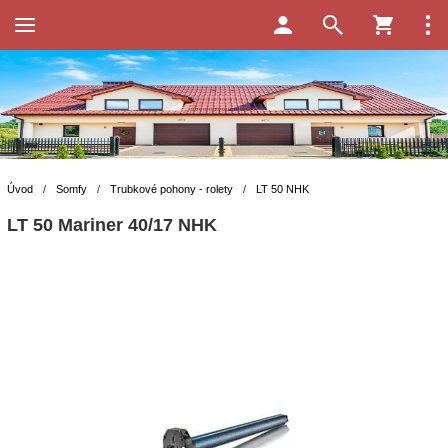
Úvod
/
Somfy
/
Trubkové pohony - rolety
/
LT 50 NHK
LT 50 Mariner 40/17 NHK