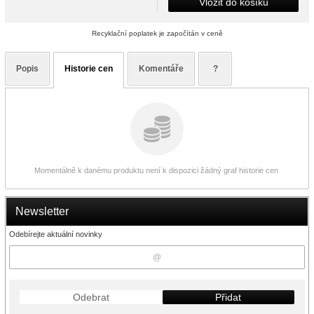
Vložit do košíku
Recyklační poplatek je započítán v ceně
Popis
Historie cen
Komentáře
?
Momentálně k danému produktu není k dispozici žádný graf historie cen
Newsletter
Odebírejte aktuální novinky
Odebrat
Přidat