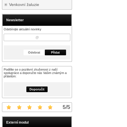
Venkovní žaluzie
Newsletter
Odebírejte aktuální novinky
Odebrat
Přidat
Podělte se o pozitivní zkušenost z naší
spolupráce a doporučte nás Vašim známým a
přátelům:
Doporučit
5
/
5
Externí modul