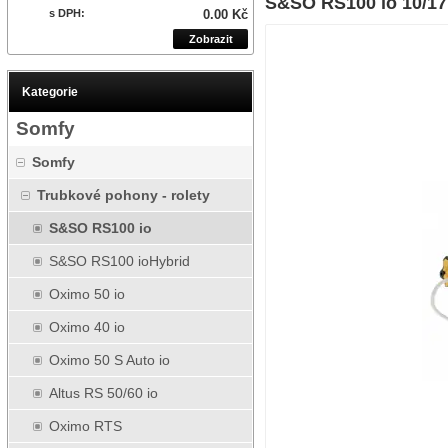
S&SO RS100 io 10/17
s DPH:
0.00 Kč
Zobrazit
Kategorie
Somfy
Somfy
Trubkové pohony - rolety
S&SO RS100 io
S&SO RS100 ioHybrid
Oximo 50 io
Oximo 40 io
Oximo 50 S Auto io
Altus RS 50/60 io
Oximo RTS