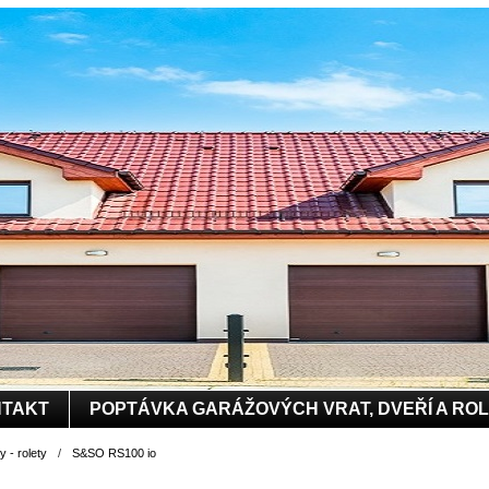
TAKT
POPTÁVKA GARÁŽOVÝCH VRAT, DVEŘÍ A RO
 - rolety
/
S&SO RS100 io