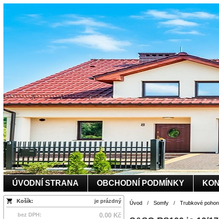
ÚVODNÍ STRANA
OBCHODNÍ PODMÍNKY
KON
Košík:
je prázdný
Úvod
/
Somfy
/
Trubkové pohony
bez DPH:
0.00 Kč