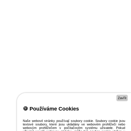
Zavřít
🍪 Používáme Cookies
Naše webové stránky používají soubory cookie. Soubory cookie jsou
textové soubory, které jsou ukládány ve webovém prohlížeči nebo
webovým prohlížečem v počítačovém systému uživatele. Pokud