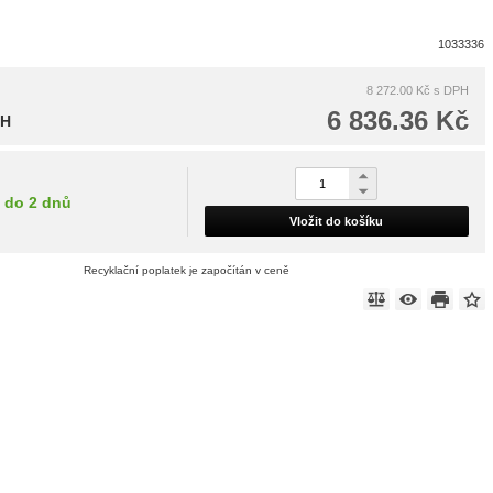
1033336
8 272.00 Kč
s DPH
6 836.36 Kč
PH
do 2 dnů
Vložit do košíku
Recyklační poplatek je započítán v ceně