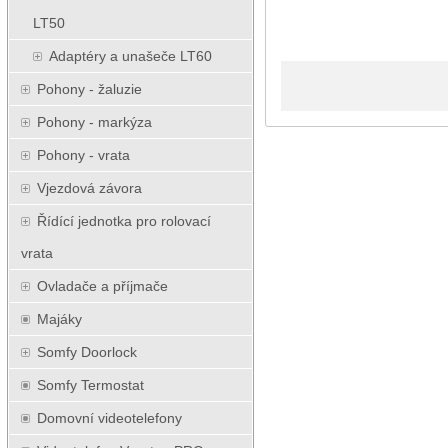
LT50
Adaptéry a unašeče LT60
Pohony - žaluzie
Pohony - markýza
Pohony - vrata
Vjezdová závora
Řídící jednotka pro rolovací
vrata
Ovladače a příjmače
Majáky
Somfy Doorlock
Somfy Termostat
Domovní videotelefony