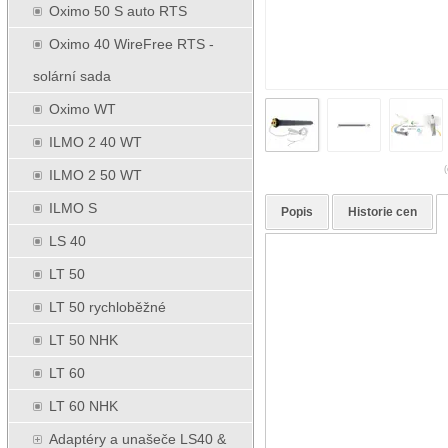
Oximo 50 S auto RTS
Oximo 40 WireFree RTS -
solární sada
Oximo WT
ILMO 2 40 WT
(
ILMO 2 50 WT
ILMO S
Popis
Historie cen
LS 40
LT 50
LT 50 rychloběžné
LT 50 NHK
LT 60
LT 60 NHK
Adaptéry a unašeče LS40 &