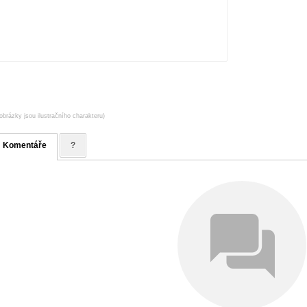
obrázky jsou ilustračního charakteru)
Komentáře
?