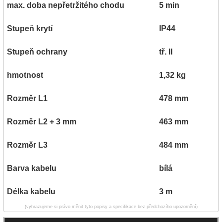
max. doba nepřetržitého chodu
5 min
Stupeň krytí
IP44
Stupeň ochrany
tř. II
hmotnost
1,32 kg
Rozměr L1
478 mm
Rozměr L2 + 3 mm
463 mm
Rozměr L3
484 mm
Barva kabelu
bílá
Délka kabelu
3 m
(vyhrazujeme si právo měnit tyto popisy a specifikace bez předchozího upozornění)