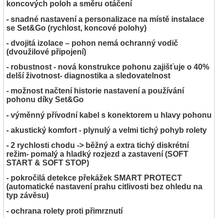
koncových poloh a směru otáčení
- snadné nastavení a personalizace na místě instalace
se Set&Go (rychlost, koncové polohy)
- dvojitá izolace – pohon nemá ochranný vodič
(dvoužilové připojení)
- robustnost - nová konstrukce pohonu zajišťuje o 40%
delší životnost- diagnostika a sledovatelnost
- možnost načtení historie nastavení a používání
pohonu díky Set&Go
- výměnný přívodní kabel s konektorem u hlavy pohonu
- akustický komfort - plynulý a velmi tichý pohyb rolety
- 2 rychlosti chodu -> běžný a extra tichý diskrétní
režim- pomalý a hladký rozjezd a zastavení (SOFT
START & SOFT STOP)
- pokročilá detekce překážek SMART PROTECT
(automatické nastavení prahu citlivosti bez ohledu na
typ závěsu)
- ochrana rolety proti přimrznutí