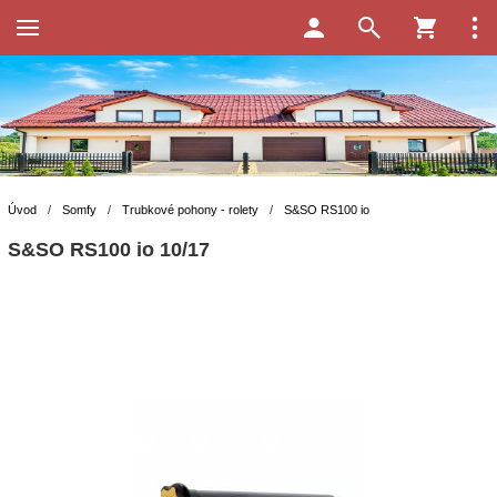
Úvod
/
Somfy
/
Trubkové pohony - rolety
/
S&SO RS100 io
S&SO RS100 io 10/17