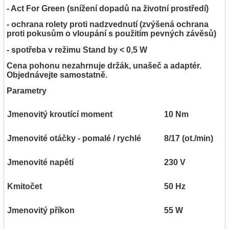
- Act For Green (snížení dopadů na životní prostředí)
- ochrana rolety proti nadzvednutí (zvýšená ochrana
proti pokusům o vloupání s použitím pevných závěsů)
- spotřeba v režimu Stand by < 0,5 W
Cena pohonu nezahrnuje držák, unašeč a adaptér.
Objednávejte samostatně.
Parametry
Jmenovitý kroutící moment
10 Nm
Jmenovité otáčky - pomalé / rychlé
8/17 (ot./min)
Jmenovité napětí
230 V
Kmitočet
50 Hz
Jmenovitý příkon
55 W