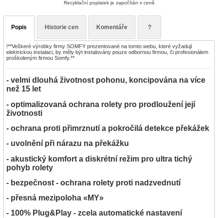
Recyklační poplatek je započítán v ceně
Popis
Historie cen
Komentáře
?
!**Veškeré výrobky firmy SOMFY prezentované na tomto webu, které vyžadují
elektrickou instalaci, by měly být instalovány pouze odbornou firmou, či profesionálem
proškoleným firmou Somfy.**
- velmi dlouhá životnost pohonu, koncipována na více
než 15 let
- optimalizovaná ochrana rolety pro prodloužení její
životnosti
- ochrana proti přimrznutí a pokročilá detekce překážek
- uvolnění při nárazu na překážku
- akustický komfort a diskrétní režim pro ultra tichý
pohyb rolety
- bezpečnost - ochrana rolety proti nadzvednutí
- přesná mezipoloha «MY»
- 100% Plug&Play - zcela automatické nastavení