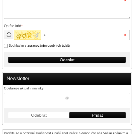
Opište kód
*
»
Souhlasím s
zpracováním osobních údajů
Odeslat
Newsletter
Odebírejte aktuální novinky
Odebrat
Přidat
Podělte se o pozitivní zkušenost z naší spolupráce a doporučte nás Vašim známým a