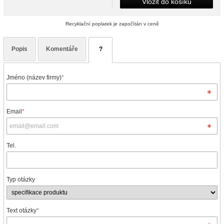
Vložit do košíku
Recyklační poplatek je započítán v ceně
Popis
Komentáře
?
Jméno (název firmy)
*
Email
*
Tel.
Typ otázky
Text otázky
*