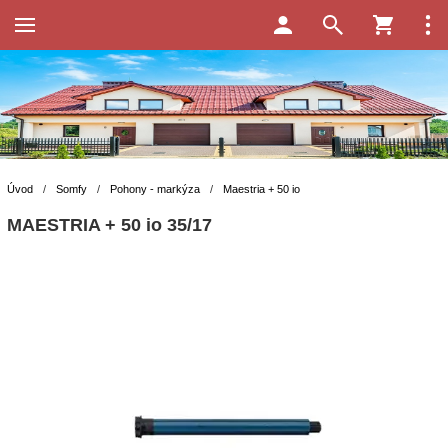
Úvod
/
Somfy
/
Pohony - markýza
/
Maestria + 50 io
MAESTRIA + 50 io 35/17