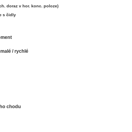
h. doraz v hor. konc. poloze)
 s čidly
oment
malé / rychlé
ého chodu