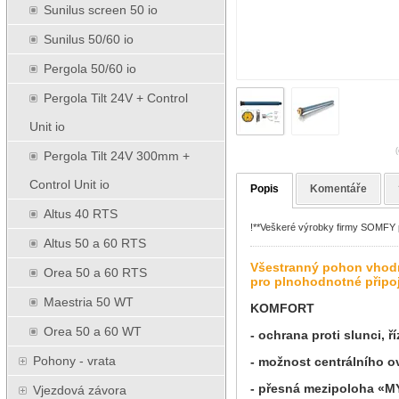
Sunilus screen 50 io
Sunilus 50/60 io
Pergola 50/60 io
Pergola Tilt 24V + Control
Unit io
(
Pergola Tilt 24V 300mm +
Control Unit io
Popis
Komentáře
Altus 40 RTS
!**Veškeré výrobky firmy SOMFY pr
Altus 50 a 60 RTS
Všestranný pohon vhodný
Orea 50 a 60 RTS
pro plnohodnotné připo
Maestria 50 WT
KOMFORT
Orea 50 a 60 WT
- ochrana proti slunci, ř
Pohony - vrata
- možnost centrálního o
- přesná mezipoloha 
Vjezdová závora