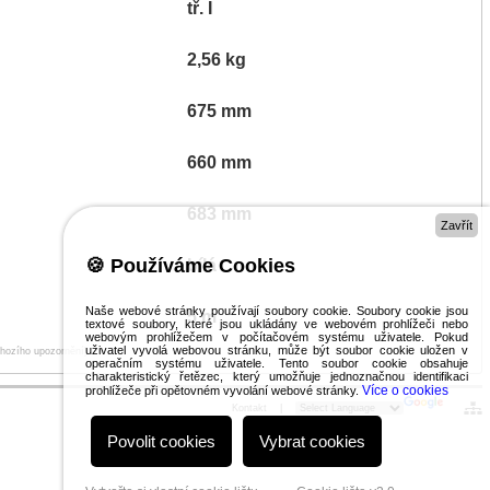
tř. I
2,56 kg
675 mm
660 mm
683 mm
Zavřít
🍪 Používáme Cookies
bílá
Naše webové stránky používají soubory cookie. Soubory cookie jsou
5 m
textové soubory, které jsou ukládány ve webovém prohlížeči nebo
webovým prohlížečem v počítačovém systému uživatele. Pokud
uživatel vyvolá webovou stránku, může být soubor cookie uložen v
chozího upozornění)
operačním systému uživatele. Tento soubor cookie obsahuje
charakteristický řetězec, který umožňuje jednoznačnou identifikaci
Více o cookies
prohlížeče při opětovném vyvolání webové stránky.
Kontakt
|
Povolit cookies
Vybrat cookies