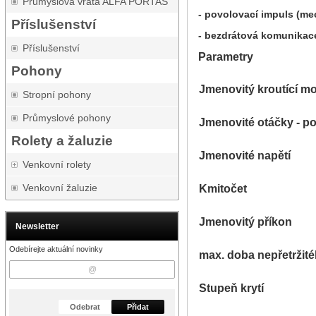
Průmyslová vrata ALFA PORTAS
- povolovací impuls (mec
Příslušenství
- bezdrátová komunikace
Příslušenství
Parametry
Pohony
Jmenovitý kroutící m
Stropní pohony
Průmyslové pohony
Jmenovité otáčky - po
Rolety a žaluzie
Jmenovité napětí
Venkovní rolety
Venkovní žaluzie
Kmitočet
Jmenovitý příkon
Newsletter
Odebírejte aktuální novinky
max. doba nepřetržit
Stupeň krytí
Odebrat
Přidat