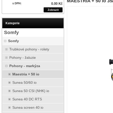
MAESTRIA + 50 io 35
s DPH:
0.00 Kč
Zobrazit
Kategorie
Somfy
Somfy
Trubkové pohony - rolety
Pohony - žaluzie
Pohony - markýza
Maestria + 50 io
Sunea 50/60 io
Sunea 50 CSI (NHK) io
Sunea 40 DC RTS
Sunea screen 40 io