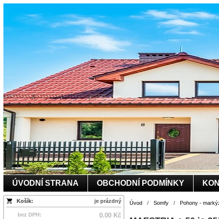
ÚVODNÍ STRANA
OBCHODNÍ PODMÍNKY
KON
Košík:
je prázdný
Úvod
/
Somfy
/
Pohony - marký
bez DPH:
0.00 Kč