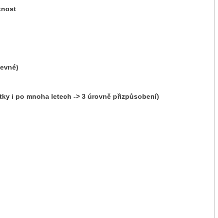
tnost
pevné)
tky i po mnoha letech -> 3 úrovně přizpůsobení)