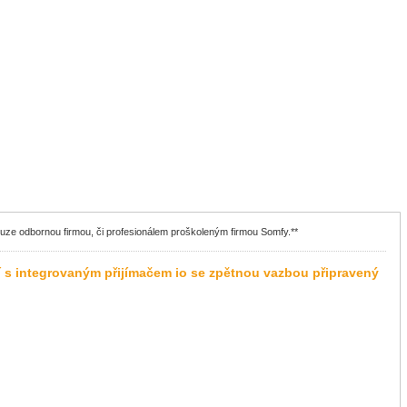
ouze odbornou firmou, či profesionálem proškoleným firmou Somfy.**
í s integrovaným přijímačem io se zpětnou vazbou připravený