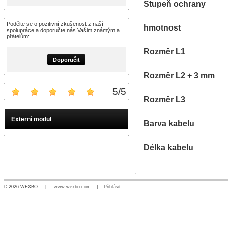
Stupeň ochrany
Podělte se o pozitivní zkušenost z naší
hmotnost
spolupráce a doporučte nás Vašim známým a
přátelům:
Rozměr L1
Doporučit
Rozměr L2 + 3 mm
5
/
5
Rozměr L3
Externí modul
Barva kabelu
Délka kabelu
© 2026 WEXBO |
www.wexbo.com
|
Přihlásit