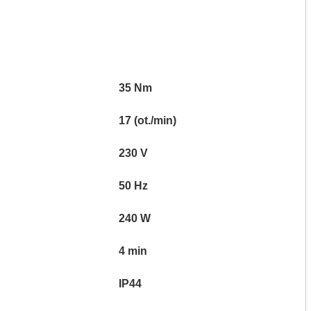
35 Nm
17 (ot./min)
230 V
50 Hz
240 W
4 min
IP44