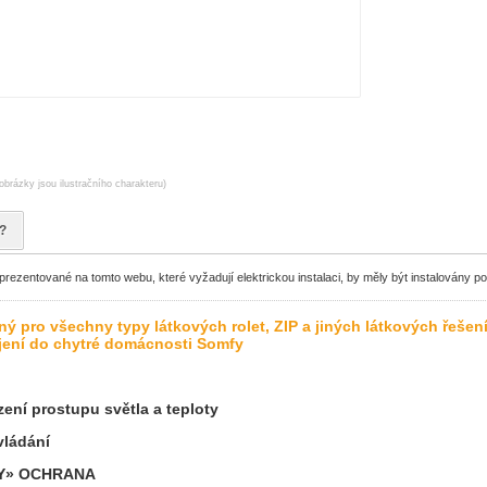
obrázky jsou ilustračního charakteru)
?
ezentované na tomto webu, které vyžadují elektrickou instalaci, by měly být instalovány p
 pro všechny typy látkových rolet, ZIP a jiných látkových řešen
jení do chytré domácnosti Somfy
ízení prostupu světla a teploty
vládání
«MY» OCHRANA