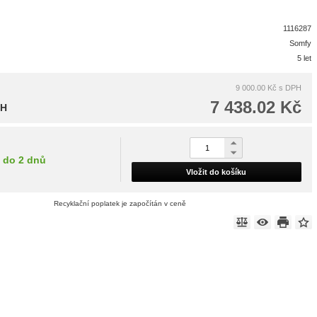
1116287
Somfy
5 let
9 000.00 Kč
s DPH
7 438.02 Kč
PH
do 2 dnů
Vložit do košíku
Recyklační poplatek je započítán v ceně